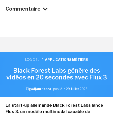
Commentaire
LOGICIEL
/
APPLICATIONS MÉTIERS
Black Forest Labs génère des
vidéos en 20 secondes avec Flux 3
Elgodjam Hanna
,
publié le 29 Juillet 2026
La start-up allemande Black Forest Labs lance
Flux 3, un modèle multimodal capable de