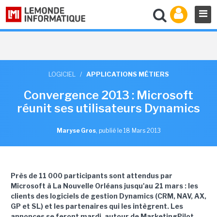
LOGICIEL
/
APPLICATIONS MÉTIERS
Convergence 2013 : Microsoft
réunit ses utilisateurs Dynamics
Maryse Gros
,
publié le 18 Mars 2013
Près de 11 000 participants sont attendus par
Microsoft à La Nouvelle Orléans jusqu'au 21 mars : les
clients des logiciels de gestion Dynamics (CRM, NAV, AX,
GP et SL) et les partenaires qui les intègrent. Les
annonces se feront mardi, autour de MarketingPilot,