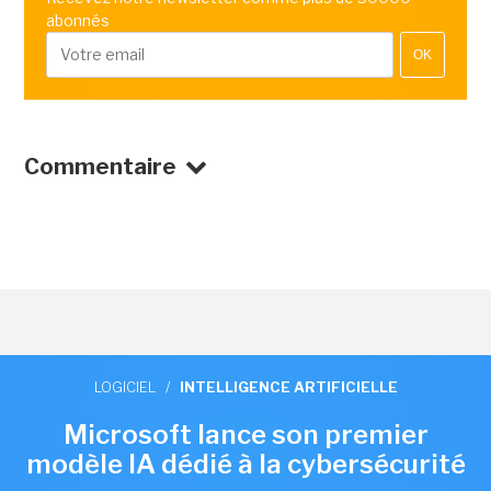
abonnés
OK
Commentaire
LOGICIEL
/
INTELLIGENCE ARTIFICIELLE
Microsoft lance son premier
modèle IA dédié à la cybersécurité