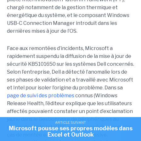
chargé notamment de la gestion thermique et
énergétique du système, et le composant Windows
USB-C Connection Manager introduit dans les
dernières mises à jour de l’OS.
Face aux remontées d’incidents, Microsoft a
rapidement suspendu la diffusion de la mise à jour de
sécurité KB5101650 sur les systèmes Dell concernés.
Selon l’entreprise, Dell a détecté l’anomalie lors de
ses phases de validation et a travaillé avec Microsoft
et Intel pour isoler l’origine du problème.
Dans sa
page de suivi des problèmes
connus (Windows
Release Health
, l’éditeur explique que les utilisateurs
affectés pouvaient constater un point d’exclamation
jaune dans le Gestionnaire de périphériques au
ARTICLE SUIVANT
niveau du pilote Intel IPF, accompagné dans certains
Microsoft pousse ses propres modèles dans
Excel et Outlook
cas de montée en température excessive,