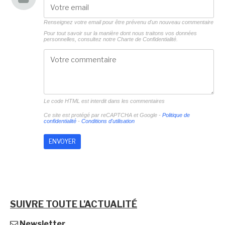
Renseignez votre email pour être prévenu d'un nouveau commentaire
Pour tout savoir sur la manière dont nous traitons vos données
personnelles, consultez notre
Charte de Confidentialité.
Le code HTML est interdit dans les commentaires
Ce site est protégé par reCAPTCHA et Google -
Politique de
confidentialité
-
Conditions d'utilisation
SUIVRE TOUTE L'ACTUALITÉ
Newsletter