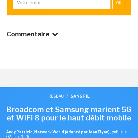
OK
Commentaire
RÉSEAU
/
SANS FIL
Broadcom et Samsung marient 5G
et WiFi 8 pour le haut débit mobile
Andy Patrizio, Network World (adapté par Jean Elyan)
,
publié le
02 Juin 2026