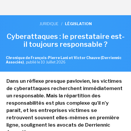
JURIDIQUE
/
LÉGISLATION
Cyberattaques : le prestataire est-
il toujours responsable ?
Chronique de François-Pierre Lani et Victor Chauve (Derriennic
Associés)
,
publié le 10 Juillet 2026
Dans un réflexe presque pavlovien, les victimes
de cyberattaques recherchent immédiatement
un responsable. Mais la répartition des
responsabilités est plus complexe qu'il n'y
paraît, et les entreprises victimes se
retrouvent souvent elles-mêmes en première
ligne, soulignent les avocats de Derriennic