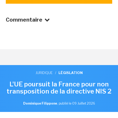
Commentaire
JURIDIQUE
/
LÉGISLATION
L'UE poursuit la France pour non
transposition de la directive NIS 2
Dominique Filippone
,
publié le 09 Juillet 2026