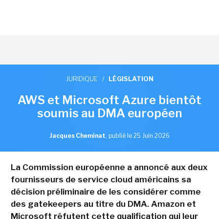
JURIDIQUE
/
LÉGISLATION
AWS et Microsoft Azure bientôt
soumis au DMA européen
Jacques Cheminat
,
publié le 25 Juin 2026
La Commission européenne a annoncé aux deux
fournisseurs de service cloud américains sa
décision préliminaire de les considérer comme
des gatekeepers au titre du DMA. Amazon et
Microsoft réfutent cette qualification qui leur