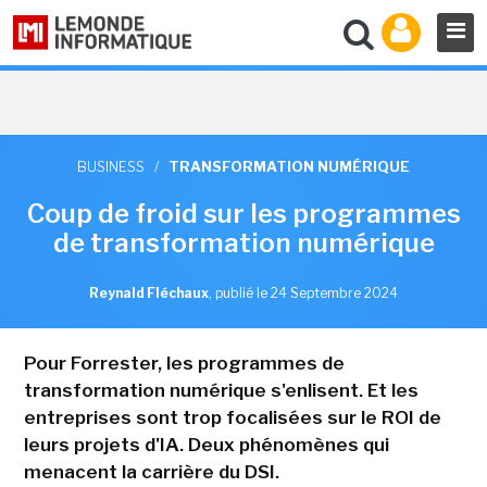
BUSINESS
/
TRANSFORMATION NUMÉRIQUE
Coup de froid sur les programmes
de transformation numérique
Reynald Fléchaux
,
publié le 24 Septembre 2024
Pour Forrester, les programmes de
transformation numérique s'enlisent. Et les
entreprises sont trop focalisées sur le ROI de
leurs projets d'IA. Deux phénomènes qui
menacent la carrière du DSI.