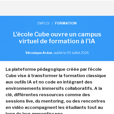
EMPLOI
/
FORMATION
L'école Cube ouvre un campus
virtuel de formation à l'IA
Véronique Arène
,
publié le 09 Juillet 2026
La plateforme pédagogique créée par l'école
Cube vise à transformer la formation classique
aux outils IA et no code en intégrant des
environnements immersifs collaboratifs. A la
clé, différentes ressources comme des
sessions live, du mentoring, ou des rencontres
en vidéo accompagnent les étudiants tout au
long de leur apprentissage.