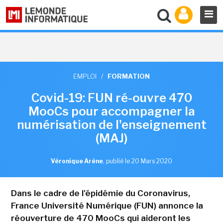
EMPLOI
/
FORMATION
Covid-19: FUN ré-ouvre 470
MooCs pour accompagner la
numérisation de l'enseignement
(MAJ)
Véronique Arène
,
publié le 20 Mars 2020
Dans le cadre de l'épidémie du Coronavirus,
France Université Numérique (FUN) annonce la
réouverture de 470 MooCs qui aideront les