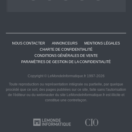
NOUS CONTACTER
ANNONCEURS
MENTIONS LÉGALES
CHARTE DE CONFIDENTIALITÉ
CONDITIONS GÉNÉRALES DE VENTE
PARAMÈTRES DE GESTION DE LA CONFIDENTIALITÉ
Copyright © LeMondeInformatique.fr 1997-2026
Toute reproduction ou représentation intégrale ou partielle, par quelque
procédé que ce soit, des pages publiées sur ce site, faite sans l'autorisation
de l'éditeur ou du webmaster du site LeMondeInformatique.fr est illicite et
constitue une contrefaçon.