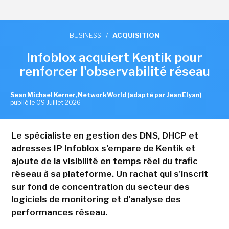
BUSINESS
/
ACQUISITION
Infoblox acquiert Kentik pour
renforcer l'observabilité réseau
Sean Michael Kerner, NetworkWorld (adapté par Jean Elyan)
,
publié le 09 Juillet 2026
Le spécialiste en gestion des DNS, DHCP et
adresses IP Infoblox s'empare de Kentik et
ajoute de la visibilité en temps réel du trafic
réseau à sa plateforme. Un rachat qui s'inscrit
sur fond de concentration du secteur des
logiciels de monitoring et d'analyse des
performances réseau.