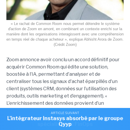
« Le rachat de Common Room nous permet détendre le système
d'action de Zoom en amont, en combinant un contexte enrichi sur la
manière dont les organisations interagissent avec une compréhension
en temps réel de chaque acheteur », explique Abhisht Arora de Zoom.
(Crédit Zoom)
Zoom annonce avoir conclu un accord définitif pour
acquérir Common Room qui édite une solution,
boostée à l’IA, permettant d'analyser et de
centraliser tous les signaux d'achat éparpillés d'un
client (systèmes CRM, données sur l’utilisation des
produits, outils marketing et d’engagement). «
L'enrichissement des données provient d'un
ensemble disparate de fournisseurs, avec des
ARTICLE SUIVANT
ARTICLE SUIVANT
lacunes que les équipes commerciales ne
L'intégrateur Instasys absorbé par le groupe
Zoom acquiert la start-up Common Room,
spécialiste du FinOps
Qyyp
découvrent qu'en cours de route. De plus, les outils