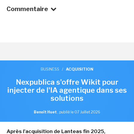
Commentaire
BUSINESS
/
ACQUISITION
Nexpublica s'offre Wikit pour
injecter de l'IA agentique dans ses
solutions
Benoît Huet
,
publié le 07 Juillet 2026
Après l'acquisition de Lanteas fin 2025,