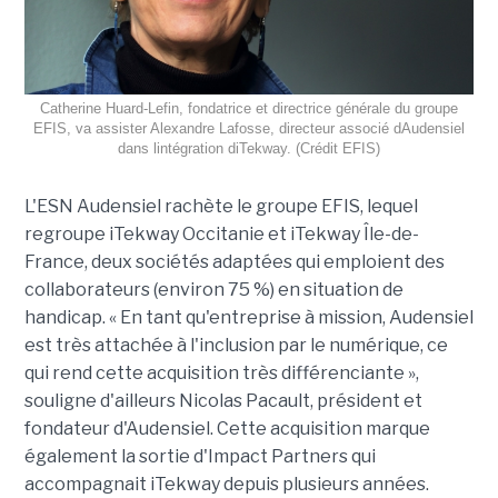
Catherine Huard-Lefin, fondatrice et directrice générale du groupe
EFIS, va assister Alexandre Lafosse, directeur associé dAudensiel
dans lintégration diTekway. (Crédit EFIS)
L'ESN Audensiel rachète le groupe EFIS, lequel
regroupe iTekway Occitanie et iTekway Île-de-
France, deux sociétés adaptées qui emploient des
collaborateurs (environ 75 %) en situation de
handicap. « En tant qu'entreprise à mission, Audensiel
est très attachée à l'inclusion par le numérique, ce
qui rend cette acquisition très différenciante »,
souligne d'ailleurs Nicolas Pacault, président et
fondateur d'Audensiel. Cette acquisition marque
également la sortie d'Impact Partners qui
accompagnait iTekway depuis plusieurs années.