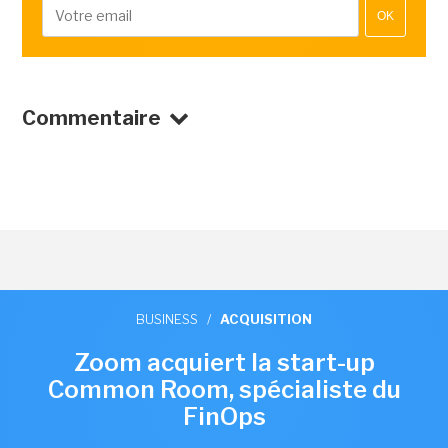
OK
Commentaire
BUSINESS
/
ACQUISITION
Zoom acquiert la start-up
Common Room, spécialiste du
FinOps