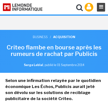
BUSINESS
/
ACQUISITION
Criteo flambe en bourse après les
rumeurs de rachat par Publicis
Serge Leblal
,
publié le 01 Septembre 2014
Selon une infirmation relayée par le quotidien
économique Les Échos, Publicis aurait jeté
son dévolu sur les solutions de reciblage
publicitaire de la société Criteo.