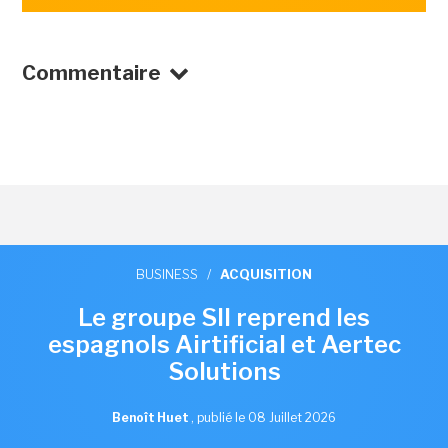
Commentaire
BUSINESS
/
ACQUISITION
Le groupe SII reprend les
espagnols Airtificial et Aertec
Solutions
Benoît Huet
,
publié le 08 Juillet 2026