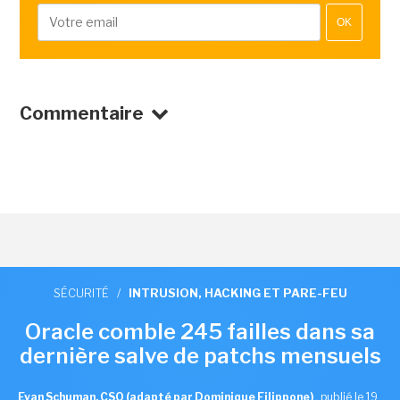
OK
Commentaire
SÉCURITÉ
/
INTRUSION, HACKING ET PARE-FEU
Oracle comble 245 failles dans sa
dernière salve de patchs mensuels
Evan Schuman, CSO (adapté par Dominique Filippone)
,
publié le 19