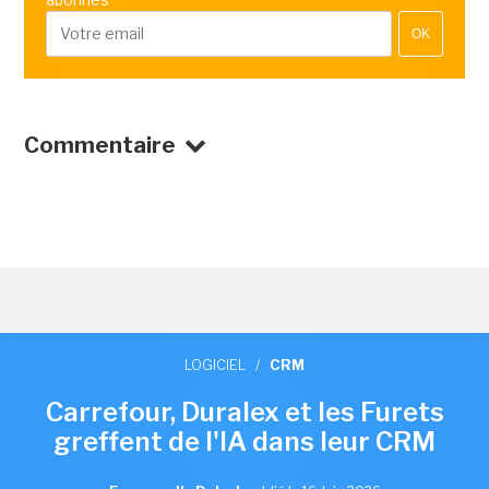
OK
Commentaire
LOGICIEL
/
CRM
Carrefour, Duralex et les Furets
greffent de l'IA dans leur CRM