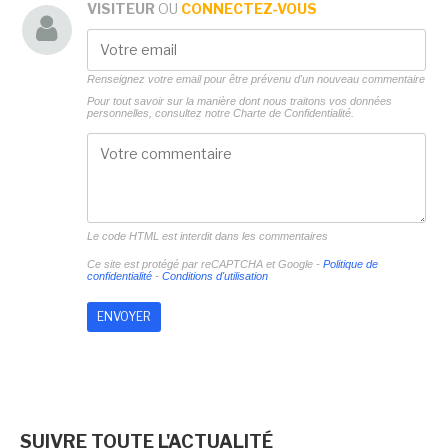
VISITEUR
OU
CONNECTEZ-VOUS
Renseignez votre email pour être prévenu d'un nouveau commentaire
Pour tout savoir sur la manière dont nous traitons vos données
personnelles, consultez notre
Charte de Confidentialité.
Le code HTML est interdit dans les commentaires
Ce site est protégé par reCAPTCHA et Google -
Politique de
confidentialité
-
Conditions d'utilisation
SUIVRE TOUTE L'ACTUALITÉ