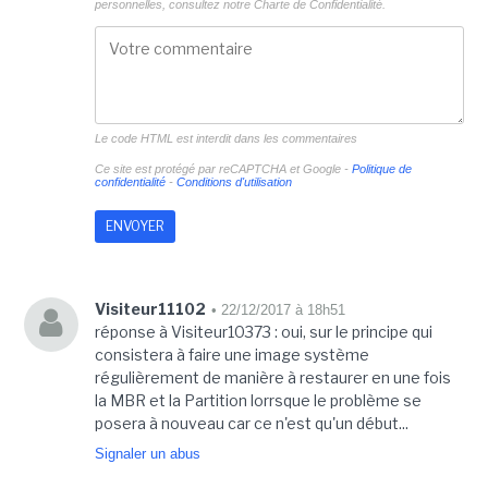
personnelles, consultez notre
Charte de Confidentialité.
Le code HTML est interdit dans les commentaires
Ce site est protégé par reCAPTCHA et Google -
Politique de
confidentialité
-
Conditions d'utilisation
Visiteur11102
• 22/12/2017 à 18h51
réponse à Visiteur10373 : oui, sur le principe qui
consistera à faire une image système
régulièrement de manière à restaurer en une fois
la MBR et la Partition lorrsque le problème se
posera à nouveau car ce n'est qu'un début...
Signaler un abus