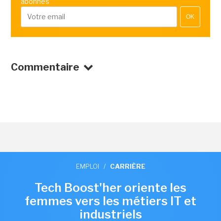
abonnés
OK
Commentaire
EMPLOI
/
CARRIÈRE
Tech Boost'her oriente les
femmes vers les métiers IT et
industriels