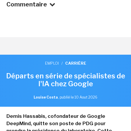
Commentaire
EMPLOI
/
CARRIÈRE
Départs en série de spécialistes de
l'IA chez Google
Louise Costa
,
publié le 10 Aout 2026
Demis Hassabis, cofondateur de Google
DeepMind, quitte son poste de PDG pour
prendre la présidence du laboratoire. Cette