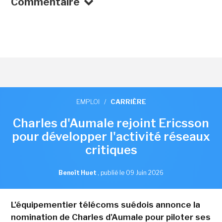
Commentaire
EMPLOI
/
CARRIÈRE
Charles d'Aumale rejoint Ericsson
pour développer l'activité réseaux
critiques
Benoît Huet
,
publié le 09 Juin 2026
L'équipementier télécoms suédois annonce la
nomination de Charles d'Aumale pour piloter ses