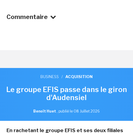
Commentaire
BUSINESS
/
ACQUISITION
Le groupe EFIS passe dans le giron
d'Audensiel
Benoît Huet
,
publié le 08 Juillet 2026
En rachetant le groupe EFIS et ses deux filiales