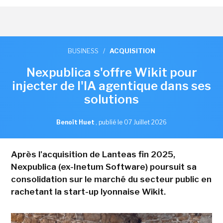
BUSINESS
/
ACQUISITION
Nexpublica s'offre Wikit pour
injecter de l'IA agentique dans ses
solutions
Benoît Huet
,
publié le 07 Juillet 2026
Après l'acquisition de Lanteas fin 2025,
Nexpublica (ex-Inetum Software) poursuit sa
consolidation sur le marché du secteur public en
rachetant la start-up lyonnaise Wikit.