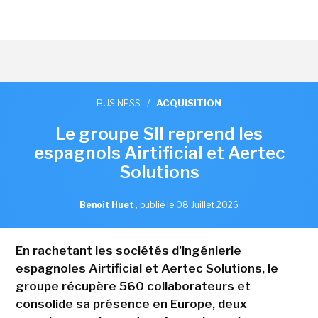
BUSINESS
/
ACQUISITION
Le groupe SII reprend les
espagnols Airtificial et Aertec
Solutions
Benoît Huet
,
publié le 08 Juillet 2026
En rachetant les sociétés d'ingénierie
espagnoles Airtificial et Aertec Solutions, le
groupe récupère 560 collaborateurs et
consolide sa présence en Europe, deux