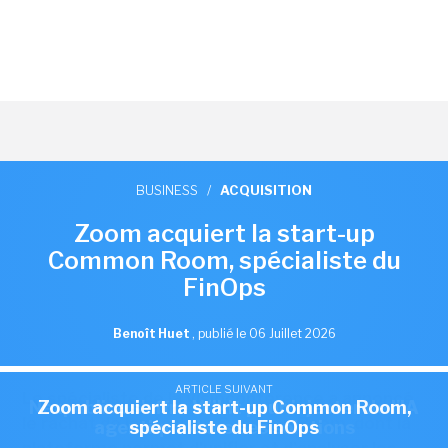
BUSINESS
/
ACQUISITION
Zoom acquiert la start-up
Common Room, spécialiste du
FinOps
Benoît Huet
,
publié le 06 Juillet 2026
ARTICLE SUIVANT
ARTICLE SUIVANT
Le spécialiste de la visioconférence a annoncé
Nexpublica s'offre Wikit pour injecter de l'IA
Zoom acquiert la start-up Common Room,
le rachat de la start-up Common Room, dont la
agentique dans ses solutions
spécialiste du FinOps