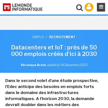
EMPLOI
/
RECRUTEMENT
Datacenters et IoT : près de 50
000 emplois créés d'ici à 2030
Véronique Arène
,
publié le 04 Décembre 2023
Dans le second volet d'une étude prospective,
l'Edec anticipe des besoins en emplois forts
dans le domaine des infrastructures
informatiques. A l'horizon 2030, la demande
devrait doubler dans les métiers des