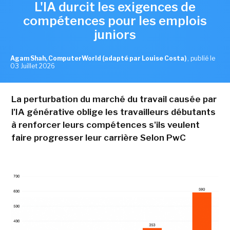
L'IA durcit les exigences de
compétences pour les emplois
juniors
Agam Shah, ComputerWorld (adapté par Louise Costa)
,
publié le
03 Juillet 2026
La perturbation du marché du travail causée par
l'IA générative oblige les travailleurs débutants
à renforcer leurs compétences s'ils veulent
faire progresser leur carrière Selon PwC