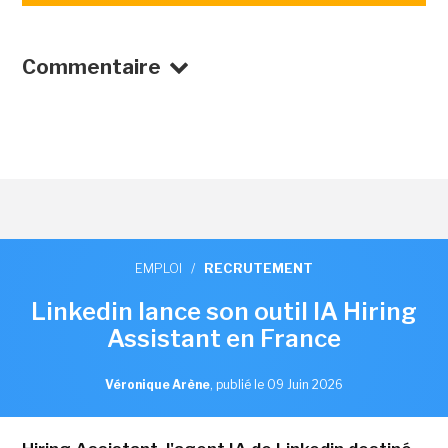
Commentaire
EMPLOI
/
RECRUTEMENT
Linkedin lance son outil IA Hiring
Assistant en France
Véronique Arène
,
publié le 09 Juin 2026