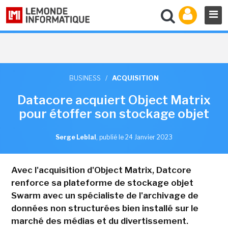
BUSINESS
/
ACQUISITION
Datacore acquiert Object Matrix
pour étoffer son stockage objet
Serge Leblal
,
publié le 24 Janvier 2023
Avec l'acquisition d'Object Matrix, Datcore
renforce sa plateforme de stockage objet
Swarm avec un spécialiste de l'archivage de
données non structurées bien installé sur le
marché des médias et du divertissement.