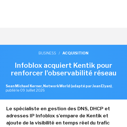
BUSINESS
/
ACQUISITION
Infoblox acquiert Kentik pour
renforcer l'observabilité réseau
Sean Michael Kerner, NetworkWorld (adapté par Jean Elyan)
,
publié le 09 Juillet 2026
Le spécialiste en gestion des DNS, DHCP et
adresses IP Infoblox s'empare de Kentik et
ajoute de la visibilité en temps réel du trafic