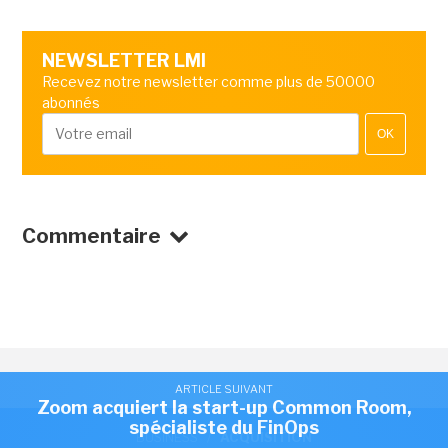
NEWSLETTER LMI
Recevez notre newsletter comme plus de 50000
abonnés
OK
Commentaire
ARTICLE SUIVANT
Zoom acquiert la start-up Common Room,
spécialiste du FinOps
BUSINESS
/
ACQUISITION