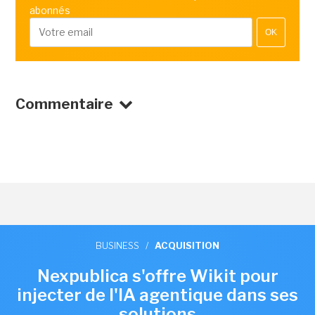
abonnés
OK
Commentaire
BUSINESS
/
ACQUISITION
Nexpublica s'offre Wikit pour
injecter de l'IA agentique dans ses
solutions