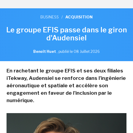
BUSINESS
/
ACQUISITION
Le groupe EFIS passe dans le giron
d'Audensiel
Benoît Huet
,
publié le 08 Juillet 2026
En rachetant le groupe EFIS et ses deux filiales
iTekway, Audensiel se renforce dans l'ingénierie
aéronautique et spatiale et accélère son
engagement en faveur de l'inclusion par le
numérique.