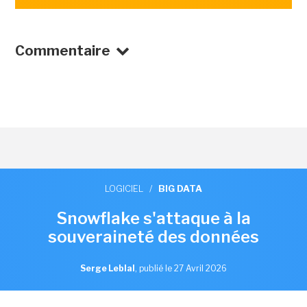
Commentaire
LOGICIEL
/
BIG DATA
Snowflake s'attaque à la
souveraineté des données
Serge Leblal
,
publié le 27 Avril 2026