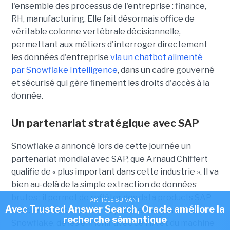
l'ensemble des processus de l'entreprise : finance,
RH, manufacturing. Elle fait désormais office de
véritable colonne vertébrale décisionnelle,
permettant aux métiers d'interroger directement
les données d'entreprise
via un chatbot alimenté
par Snowflake Intelligence
, dans un cadre gouverné
et sécurisé qui gère finement les droits d'accès à la
donnée.
Un partenariat stratégique avec SAP
Snowflake a annoncé lors de cette journée un
partenariat mondial avec SAP, que
Arnaud Chiffert
qualifie de « plus important dans cette industrie ». Il va
bien au-delà de la simple extraction de données
brutes : il permet de refléter des data products SAP
ARTICLE SUIVANT
Avec Trusted Answer Search, Oracle améliore la
avec leur couche sémantique directement dans
recherche sémantique
Snowflake, de les enrichir avec de l'IA et du machine