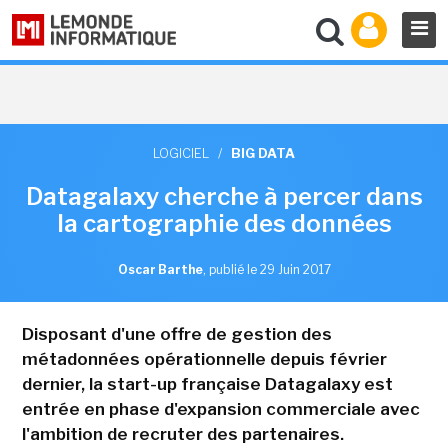
LOGICIEL
/
BIG DATA
Datagalaxy cherche à percer dans
la cartographie des données
Oscar Barthe
,
publié le 29 Juin 2017
Disposant d'une offre de gestion des
métadonnées opérationnelle depuis février
dernier, la start-up française Datagalaxy est
entrée en phase d'expansion commerciale avec
l'ambition de recruter des partenaires.