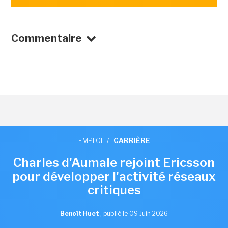
Commentaire
EMPLOI
/
CARRIÈRE
Charles d'Aumale rejoint Ericsson
pour développer l'activité réseaux
critiques
Benoît Huet
,
publié le 09 Juin 2026