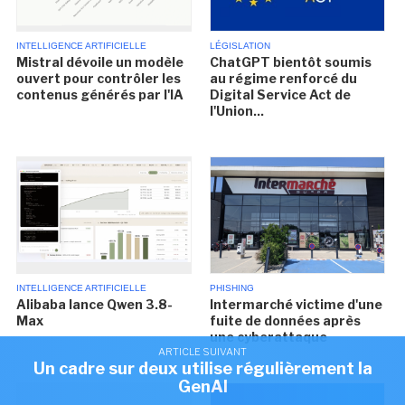
INTELLIGENCE ARTIFICIELLE
LÉGISLATION
Mistral dévoile un modèle
ChatGPT bientôt soumis
ouvert pour contrôler les
au régime renforcé du
contenus générés par l'IA
Digital Service Act de
l'Union...
INTELLIGENCE ARTIFICIELLE
PHISHING
Alibaba lance Qwen 3.8-
Intermarché victime d'une
Max
fuite de données après
une cyberattaque
ARTICLE SUIVANT
Un cadre sur deux utilise régulièrement la
GenAI