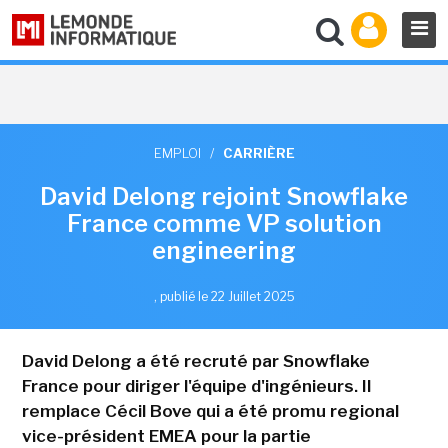
EMPLOI
/
CARRIÈRE
David Delong rejoint Snowflake
France comme VP solution
engineering
,
publié le 22 Juillet 2025
David Delong a été recruté par Snowflake
France pour diriger l'équipe d'ingénieurs. Il
remplace Cécil Bove qui a été promu regional
vice-président EMEA pour la partie