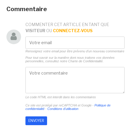
Commentaire
COMMENTER CET ARTICLE EN TANT QUE
VISITEUR
OU
CONNECTEZ-VOUS
Renseignez votre email pour être prévenu d'un nouveau commentaire
Pour tout savoir sur la manière dont nous traitons vos données
personnelles, consultez notre
Charte de Confidentialité.
Le code HTML est interdit dans les commentaires
Ce site est protégé par reCAPTCHA et Google -
Politique de
confidentialité
-
Conditions d'utilisation