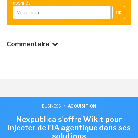
abonnés
OK
Commentaire
BUSINESS
/
ACQUISITION
Nexpublica s'offre Wikit pour
injecter de l'IA agentique dans ses
solutions