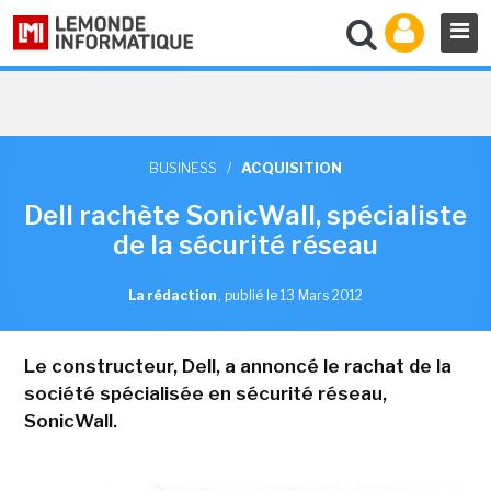
BUSINESS
/
ACQUISITION
Dell rachète SonicWall, spécialiste
de la sécurité réseau
La rédaction
,
publié le 13 Mars 2012
Le constructeur, Dell, a annoncé le rachat de la
société spécialisée en sécurité réseau,
SonicWall.