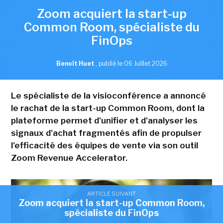
Zoom acquiert la start-up
Common Room, spécialiste du
FinOps
Benoît Huet
,
publié le 06 Juillet 2026
Le spécialiste de la visioconférence a annoncé
le rachat de la start-up Common Room, dont la
plateforme permet d'unifier et d'analyser les
signaux d'achat fragmentés afin de propulser
l'efficacité des équipes de vente via son outil
Zoom Revenue Accelerator.
ARTICLE SUIVANT
Zoom acquiert la start-up Common Room,
spécialiste du FinOps