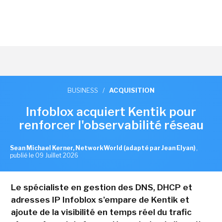
BUSINESS
/
ACQUISITION
Infoblox acquiert Kentik pour
renforcer l'observabilité réseau
Sean Michael Kerner, NetworkWorld (adapté par Jean Elyan)
,
publié le 09 Juillet 2026
Le spécialiste en gestion des DNS, DHCP et
adresses IP Infoblox s'empare de Kentik et
ajoute de la visibilité en temps réel du trafic