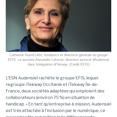
Catherine Huard-Lefin, fondatrice et directrice générale du groupe
EFIS, va assister Alexandre Lafosse, directeur associé dAudensiel
dans lintégration diTekway. (Crédit EFIS)
L'ESN Audensiel rachète le groupe EFIS, lequel
regroupe iTekway Occitanie et iTekway Île-de-
France, deux sociétés adaptées qui emploient des
collaborateurs (environ 75 %) en situation de
handicap. « En tant qu'entreprise à mission, Audensiel
est très attachée à l'inclusion par le numérique, ce