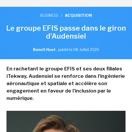
BUSINESS
/
ACQUISITION
Le groupe EFIS passe dans le giron
d'Audensiel
Benoît Huet
,
publié le 08 Juillet 2026
En rachetant le groupe EFIS et ses deux filiales
iTekway, Audensiel se renforce dans l'ingénierie
aéronautique et spatiale et accélère son
engagement en faveur de l'inclusion par le
numérique.