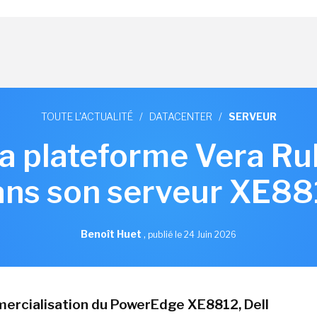
TOUTE L'ACTUALITÉ
/
DATACENTER
/
SERVEUR
la plateforme Vera Ru
ans son serveur XE88
Benoît Huet
,
publié le 24 Juin 2026
ercialisation du PowerEdge XE8812, Dell