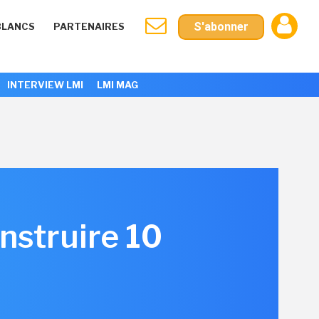
S'abonner
BLANCS
PARTENAIRES
INTERVIEW LMI
LMI MAG
onstruire 10