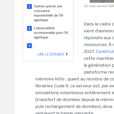
Un seul serveur Del
Gartner prévoit une
1
croissance
exponentielle de l'IA
agentique
Dans le cadre 
L'observabilité
2
vient d’annon
incontournable pour l'IA
répondre aux c
agentique
ressources. À 
...
3
2027.
Construi
LIRE LE DOSSIER
cette machine 
la génération
plateforme re
mémoire hôte ; quant au nombre de cœu
librairies Cuda-X, ce serveur est, par
simulations volumineux entièrement e
(transfert de données depuis la mémoi
puis rechargement de données), deux 
réduisent la bande passante.