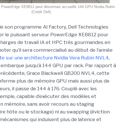
l PowerEdge XE8812 peut désormais accueillir 144 GPU Nvidia Rubin.
(Crédit Dell)
de son programme AI Factory, Dell Technologies
cer le puissant serveur PowerEdge XE8812 pour
harges de travail IA et HPC très gourmandes en
noter qu’il sera commercialisé au début de l’année
te sur une architecture Nvidia Vera Rubin NVL4
,
embarque jusqu’à 144 GPU par rack. Par rapport à
 précédente, Grace Blackwell GB200 NVL4, cette
nferme plus de mémoire GPU mais aussi plus de
rs, il passe de 144 à 176. Couplé avec les
 exemple, capable d’exécuter des modèles et
n mémoire, sans avoir recours au staging
re hôte ou le stockage) ni au swapping (éviction
mécanismes qui induisent plus de latence et