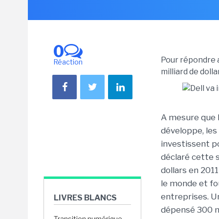
0
Pour répondre a
Réaction
milliard de doll
A mesure que 
développe, les
investissent po
déclaré cette 
dollars en 201
le monde et fo
entreprises. U
LIVRES BLANCS
dépensé 300 mi
Transition numérique