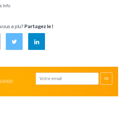
s Info
 vous a plu?
Partagez le !
OK
 50000