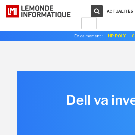
ACTUALITÉS
En ce moment :
HP POLY
C
Dell va inv