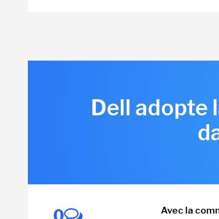
Dell adopte 
d
Avec la comm
0