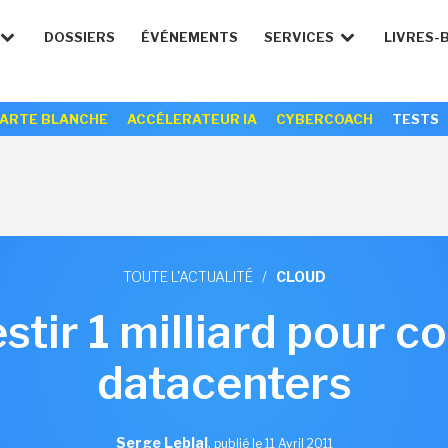
DOSSIERS
ÉVÉNEMENTS
SERVICES
LIVRES-
ARTE BLANCHE
ACCÉLERATEUR IA
CYBERCOACH
TESTS
TOUTE L'ACTUALITÉ
/
CLOUD
estir 1 milliard pour c
datacenters
Serge Leblal
,
publié le 11 Avril 2011