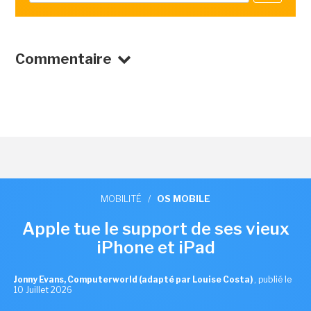
Commentaire
MOBILITÉ
/
OS MOBILE
Apple tue le support de ses vieux
iPhone et iPad
Jonny Evans, Computerworld (adapté par Louise Costa)
,
publié le
10 Juillet 2026