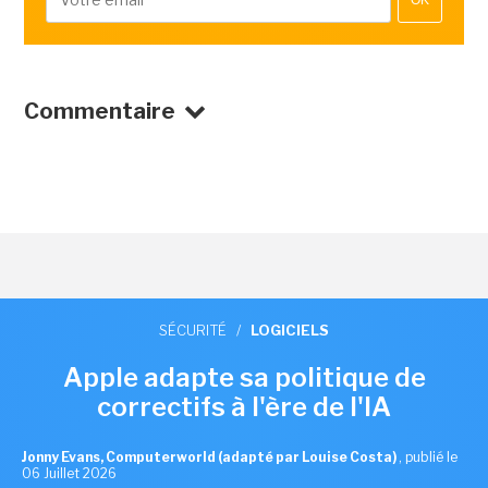
OK
Commentaire
SÉCURITÉ
/
LOGICIELS
Apple adapte sa politique de
correctifs à l'ère de l'IA
Jonny Evans, Computerworld (adapté par Louise Costa)
,
publié le
06 Juillet 2026