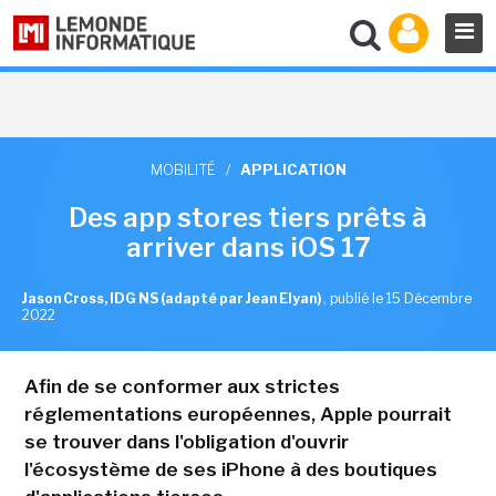
MOBILITÉ
/
APPLICATION
Des app stores tiers prêts à
arriver dans iOS 17
Jason Cross, IDG NS (adapté par Jean Elyan)
,
publié le 15 Décembre
2022
Afin de se conformer aux strictes
réglementations européennes, Apple pourrait
se trouver dans l'obligation d'ouvrir
l'écosystème de ses iPhone à des boutiques