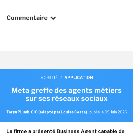
Commentaire
MOBILITÉ
/
APPLICATION
Meta greffe des agents métiers
sur ses réseaux sociaux
Taryn Plumb, CIO (adapté par Louise Costa)
,
publié le 09 Juin 2026
La firme a présenté Business Agent capable de