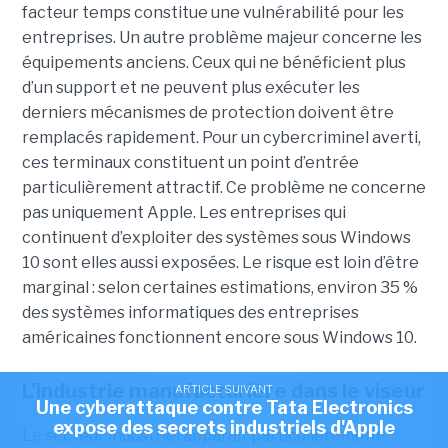
facteur temps constitue une vulnérabilité pour les
entreprises. Un autre problème majeur concerne les
équipements anciens. Ceux qui ne bénéficient plus
d’un support et ne peuvent plus exécuter les
derniers mécanismes de protection doivent être
remplacés rapidement. Pour un cybercriminel averti,
ces terminaux constituent un point d’entrée
particulièrement attractif. Ce problème ne concerne
pas uniquement Apple. Les entreprises qui
continuent d’exploiter des systèmes sous Windows
10 sont elles aussi exposées. Le risque est loin d’être
marginal : selon certaines estimations, environ 35 %
des systèmes informatiques des entreprises
américaines fonctionnent encore sous Windows 10.
L’industrie manufacturière dans le viseur
ARTICLE SUIVANT
Une cyberattaque contre Tata Electronics
expose des secrets industriels d'Apple
Le secteur industriel apparaît particulièrement