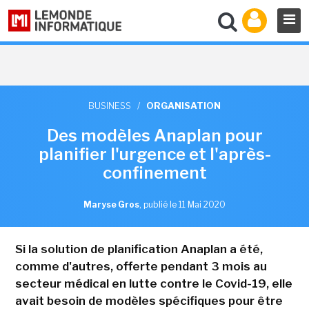
BUSINESS
/
ORGANISATION
Des modèles Anaplan pour
planifier l'urgence et l'après-
confinement
Maryse Gros
,
publié le 11 Mai 2020
Si la solution de planification Anaplan a été,
comme d'autres, offerte pendant 3 mois au
secteur médical en lutte contre le Covid-19, elle
avait besoin de modèles spécifiques pour être