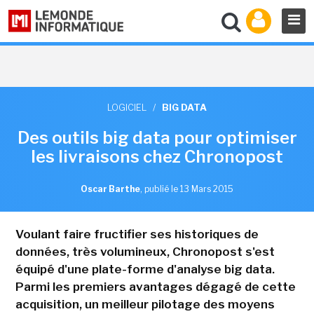
LOGICIEL
/
BIG DATA
Des outils big data pour optimiser
les livraisons chez Chronopost
Oscar Barthe
,
publié le 13 Mars 2015
Voulant faire fructifier ses historiques de
données, très volumineux, Chronopost s'est
équipé d'une plate-forme d'analyse big data.
Parmi les premiers avantages dégagé de cette
acquisition, un meilleur pilotage des moyens