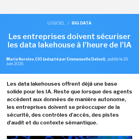
LOGICIEL
/
BIG DATA
Les entreprises doivent sécuriser
les data lakehouse à l'heure de l'IA
Maria Korolov, CIO (adapté par Emmanuelle Delsol)
,
publié le 26
Juin 2026
Les data lakehouses offrent déjà une base
solide pour les IA. Reste que lorsque des agents
accèdent aux données de manière autonome,
les entreprises doivent se préoccuper de la
sécurité, des contrôles d'accès, des pistes
d'audit et du contexte sémantique.