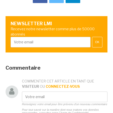
NEWSLETTER LMI
Recevez notre newsletter comme plus de 50000
abonnés
OK
Commentaire
COMMENTER CET ARTICLE EN TANT QUE
VISITEUR
OU
CONNECTEZ-VOUS
Renseignez votre email pour être prévenu d'un nouveau commentaire
Pour tout savoir sur la manière dont nous traitons vos données
personnelles, consultez notre
Charte de Confidentialité.