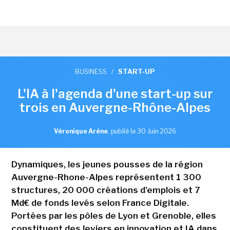
BUSINESS
/
START-UP
L'IA à l'agenda d'une start-up sur
trois en Auvergne-Rhône-Alpes
Véronique Arène
,
publié le 30 Juin 2026
Dynamiques, les jeunes pousses de la région
Auvergne-Rhone-Alpes représentent 1 300
structures, 20 000 créations d'emplois et 7
Md€ de fonds levés selon France Digitale.
Portées par les pôles de Lyon et Grenoble, elles
constituent des leviers en innovation et IA dans