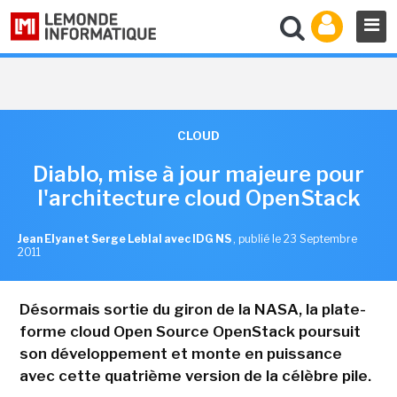
CLOUD
Diablo, mise à jour majeure pour
l'architecture cloud OpenStack
Jean Elyan et Serge Leblal avec IDG NS
,
publié le 23 Septembre
2011
Désormais sortie du giron de la NASA, la plate-
forme cloud Open Source OpenStack poursuit
son développement et monte en puissance
avec cette quatrième version de la célèbre pile.