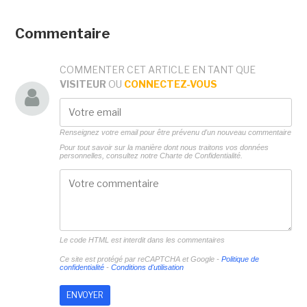
Commentaire
COMMENTER CET ARTICLE EN TANT QUE
VISITEUR
OU
CONNECTEZ-VOUS
Renseignez votre email pour être prévenu d'un nouveau commentaire
Pour tout savoir sur la manière dont nous traitons vos données
personnelles, consultez notre
Charte de Confidentialité.
Le code HTML est interdit dans les commentaires
Ce site est protégé par reCAPTCHA et Google -
Politique de
confidentialité
-
Conditions d'utilisation