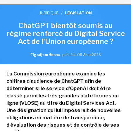
JURIDIQUE
/
LÉGISLATION
ChatGPT bientôt soumis au
régime renforcé du Digital Service
Act de l'Union européenne ?
Elgodjam Hanna
,
publié le 06 Aout 2026
La Commission européenne examine les
chiffres d'audience de ChatGPT afin de
déterminer si le service d'OpenAI doit être
classé parmi les très grandes plateformes en
ligne (VLOSE) au titre du Digital Services Act.
Une désignation qui lui imposerait de nouvelles
obligations en matière de transparence,
d'évaluation des risques et de contrôle de ses