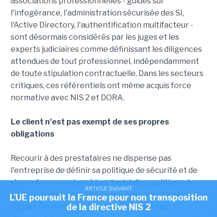
associations professionnelles - guides sur
l'infogérance, l'administration sécurisée des SI,
l'Active Directory, l'authentification multifacteur -
sont désormais considérés par les juges et les
experts judiciaires comme définissant les diligences
attendues de tout professionnel, indépendamment
de toute stipulation contractuelle. Dans les secteurs
critiques, ces référentiels ont même acquis force
normative avec NIS 2 et DORA.
Le client n'est pas exempt de ses propres
obligations
Recourir à des prestataires ne dispense pas
l'entreprise de définir sa politique de sécurité et de
s'y conformer : mises à jour logicielles, politique de
ARTICLE SUIVANT
mots de passe, conformité aux préconisations
L'UE poursuit la France pour non transposition
de la directive NIS 2
reçues. Tout manquement conduira, en cas