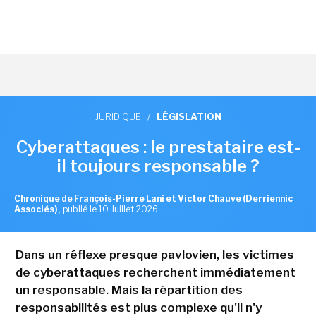
JURIDIQUE
/
LÉGISLATION
Cyberattaques : le prestataire est-
il toujours responsable ?
Chronique de François-Pierre Lani et Victor Chauve (Derriennic
Associés)
,
publié le 10 Juillet 2026
Dans un réflexe presque pavlovien, les victimes
de cyberattaques recherchent immédiatement
un responsable. Mais la répartition des
responsabilités est plus complexe qu'il n'y