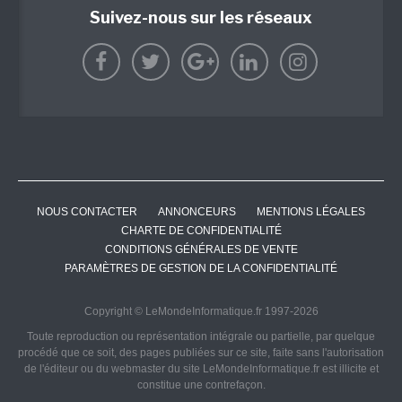
Suivez-nous sur les réseaux
NOUS CONTACTER
ANNONCEURS
MENTIONS LÉGALES
CHARTE DE CONFIDENTIALITÉ
CONDITIONS GÉNÉRALES DE VENTE
PARAMÈTRES DE GESTION DE LA CONFIDENTIALITÉ
Copyright © LeMondeInformatique.fr 1997-2026
Toute reproduction ou représentation intégrale ou partielle, par quelque
procédé que ce soit, des pages publiées sur ce site, faite sans l'autorisation
de l'éditeur ou du webmaster du site LeMondeInformatique.fr est illicite et
constitue une contrefaçon.