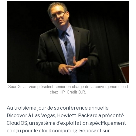
Saar Gillai, vice-président senior en charge de la convergence cloud
chez HP. Crédit D.R.
Au troisième jour de sa conférence annuelle
Discover à Las Vegas, Hewlett-Packard a présenté
Cloud OS, un système d'exploitation spécifiquement
conçu pour le cloud computing. Reposant sur