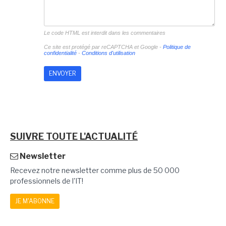
Le code HTML est interdit dans les commentaires
Ce site est protégé par reCAPTCHA et Google -
Politique de
confidentialité
-
Conditions d'utilisation
SUIVRE TOUTE L'ACTUALITÉ
Newsletter
Recevez notre newsletter comme plus de 50 000
professionnels de l'IT!
JE M'ABONNE