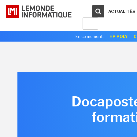
ACTUALITÉS
En ce moment :
HP POLY
C
Docaposte
formati