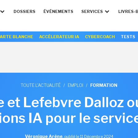
DOSSIERS
ÉVÉNEMENTS
SERVICES
LIVRES-
ARTE BLANCHE
ACCÉLERATEUR IA
CYBERCOACH
TESTS
TOUTE L'ACTUALITÉ
/
EMPLOI
/
FORMATION
 et Lefebvre Dalloz o
ons IA pour le servic
Véronique Arène
,
publié le 11 Décembre 2024