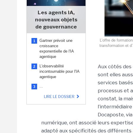
Les agents IA,
nouveaux objets
de gouvernance
L’offre de formatio
Gartner prévoit une
1
transformation et d
croissance
exponentielle de l'IA
agentique
Aux côtés des 
L'observabilité
2
incontournable pour l'IA
sont elles aus
agentique
services basés 
...
3
processus et a
LIRE LE DOSSIER
constat, la mai
l’intermédiair
Docaposte, via
numérique, ont associé leurs expertis
adapté aux spécificités des différents 