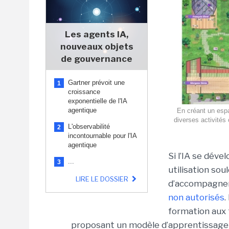
Les agents IA,
nouveaux objets
de gouvernance
Gartner prévoit une
1
croissance
exponentielle de l'IA
agentique
En créant un espa
diverses activités 
L'observabilité
2
incontournable pour l'IA
agentique
Si l’IA se déve
...
3
utilisation so
LIRE LE DOSSIER
d’accompagnem
non autorisés
.
formation aux 
proposant un modèle d’apprentissage q