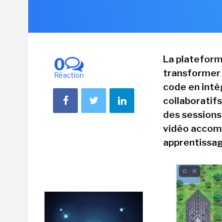
La plateform
0
transformer l
Réaction
code en int
collaboratif
des sessions
vidéo accomp
apprentissag