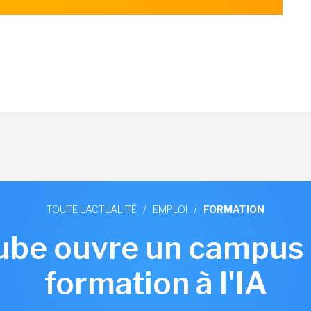
TOUTE L'ACTUALITÉ
/
EMPLOI
/
FORMATION
ube ouvre un campus 
formation à l'IA