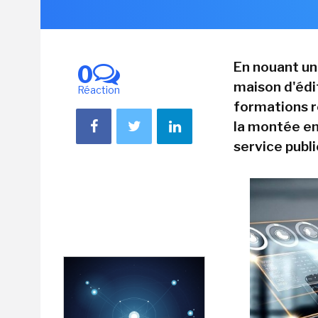
En nouant un 
0
maison d'édit
Réaction
formations r
la montée en
service public