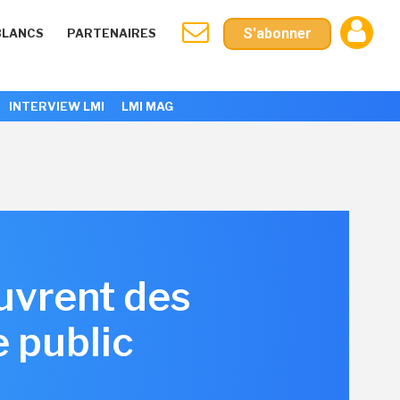
S'abonner
BLANCS
PARTENAIRES
INTERVIEW LMI
LMI MAG
uvrent des
e public