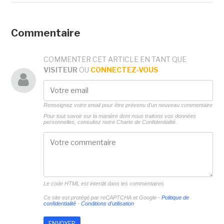
Commentaire
COMMENTER CET ARTICLE EN TANT QUE
VISITEUR
OU
CONNECTEZ-VOUS
Renseignez votre email pour être prévenu d'un nouveau commentaire
Pour tout savoir sur la manière dont nous traitons vos données
personnelles, consultez notre
Charte de Confidentialité.
Le code HTML est interdit dans les commentaires
Ce site est protégé par reCAPTCHA et Google -
Politique de
confidentialité
-
Conditions d'utilisation