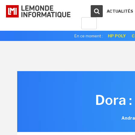
ACTUALITÉS
En ce moment :
HP POLY
C
Dora :
Andra