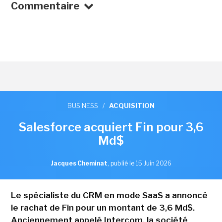
Commentaire
BUSINESS
/
ACQUISITION
Salesforce acquiert Fin pour 3,6
Md$
Jacques Cheminat
,
publié le 15 Juin 2026
Le spécialiste du CRM en mode SaaS a annoncé
le rachat de Fin pour un montant de 3,6 Md$.
Anciennement appelé Intercom, la société