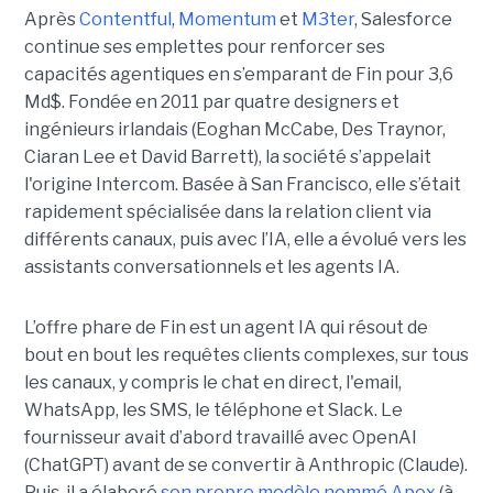
Après
Contentful
,
Momentum
et
M3ter
, Salesforce
continue ses emplettes pour renforcer ses
capacités agentiques en s’emparant de Fin pour 3,6
Md$. Fondée en 2011 par quatre designers et
ingénieurs irlandais (Eoghan McCabe, Des Traynor,
Ciaran Lee et David Barrett), la société s’appelait
l'origine Intercom. Basée à San Francisco, elle s’était
rapidement spécialisée dans la relation client via
différents canaux, puis avec l’IA, elle a évolué vers les
assistants conversationnels et les agents IA.
L’offre phare de Fin est un agent IA qui résout de
bout en bout les requêtes clients complexes, sur tous
les canaux, y compris le chat en direct, l'email,
WhatsApp, les SMS, le téléphone et Slack. Le
fournisseur avait d’abord travaillé avec OpenAI
(ChatGPT) avant de se convertir à Anthropic (Claude).
Puis, il a élaboré
son propre modèle nommé Apex
(à