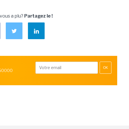
 vous a plu?
Partagez le !
OK
 50000