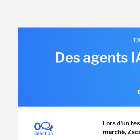
TO
Des agents IA
Lors d'un te
0
marché, Zsca
Réaction