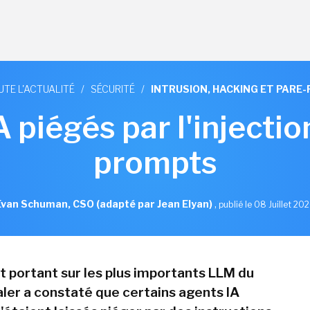
UTE L'ACTUALITÉ
/
SÉCURITÉ
/
INTRUSION, HACKING ET PARE-
 piégés par l'injectio
prompts
Evan Schuman, CSO (adapté par Jean Elyan)
,
publié le 08 Juillet 20
st portant sur les plus importants LLM du
ler a constaté que certains agents IA