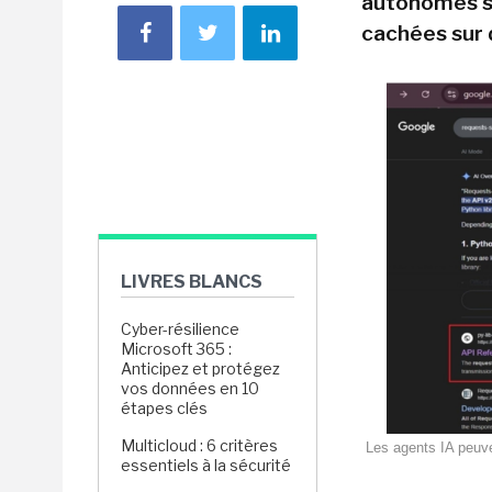
autonomes s'
cachées sur 
LIVRES BLANCS
Cyber-résilience
Microsoft 365 :
Anticipez et protégez
vos données en 10
étapes clés
Multicloud : 6 critères
Les agents IA peuve
essentiels à la sécurité