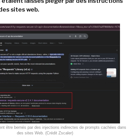
étaient laissés piéger par des instructions
des sites web.
nt être bernés par des injections indirectes de prompts cachées dans
des sites Web. (Crédit Zscaler)