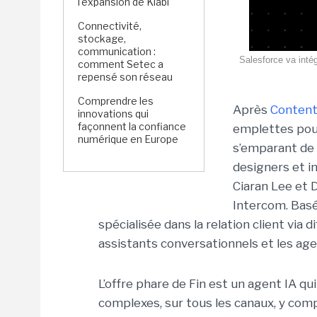
l'expansion de Kiabi
Connectivité,
stockage,
communication :
Salesforce va intég
comment Setec a
repensé son réseau
Comprendre les
Après
Content
innovations qui
façonnent la confiance
emplettes pour
numérique en Europe
s’emparant de 
designers et i
Ciaran Lee et D
Intercom. Basé
spécialisée dans la relation client via d
assistants conversationnels et les age
L’offre phare de Fin est un agent IA qu
complexes, sur tous les canaux, y compr