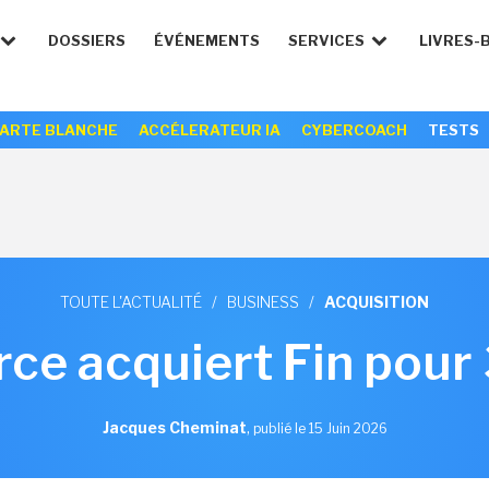
DOSSIERS
ÉVÉNEMENTS
SERVICES
LIVRES-
ARTE BLANCHE
ACCÉLERATEUR IA
CYBERCOACH
TESTS
TOUTE L'ACTUALITÉ
/
BUSINESS
/
ACQUISITION
rce acquiert Fin pour
Jacques Cheminat
,
publié le 15 Juin 2026