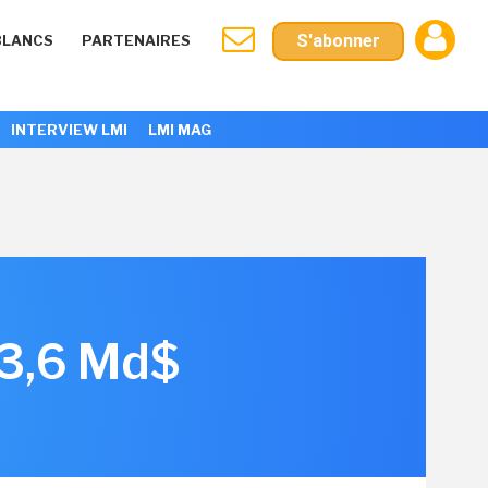
S'abonner
BLANCS
PARTENAIRES
INTERVIEW LMI
LMI MAG
 3,6 Md$