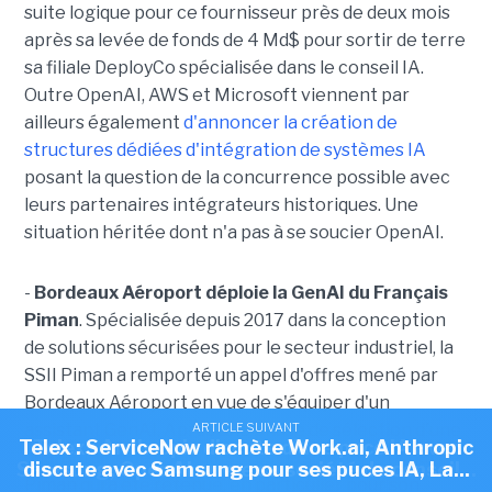
suite logique pour ce fournisseur près de deux mois
après sa levée de fonds de 4 Md$ pour sortir de terre
sa filiale DeployCo spécialisée dans le conseil IA.
Outre OpenAI, AWS et Microsoft viennent par
ailleurs également
d'annoncer la création de
structures dédiées d'intégration de systèmes IA
posant la question de la concurrence possible avec
leurs partenaires intégrateurs historiques. Une
situation héritée dont n'a pas à se soucier OpenAI.
-
Bordeaux Aéroport déploie la GenAI du Français
Piman
. Spécialisée depuis 2017 dans la conception
de solutions sécurisées pour le secteur industriel, la
SSII Piman a remporté un appel d'offres mené par
Bordeaux Aéroport en vue de s'équiper d'un
assistant GenAI. Après une phase de sélection d'une
ARTICLE SUIVANT
ARTICLE SUIVANT
ARTICLE SUIVANT
Telex : Skello lève 200 M€, La Cnil a prononcé 23
Telex : ServiceNow rachète Work.ai, Anthropic
Telex : Anthropic discute d'une puce IA avec
quarantaine de candidats, c'est la solution PI Chat de
Samsung, OpenAI ouvre sa société de conseil...
discute avec Samsung pour ses puces IA, La...
sanctions simplifiées depuis début...
Piman qui a été retenue, en particulier pour son