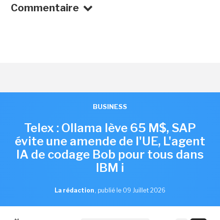
Commentaire
BUSINESS
Telex : Ollama lève 65 M$, SAP
évite une amende de l'UE, L'agent
IA de codage Bob pour tous dans
IBM i
La rédaction
,
publié le 09 Juillet 2026