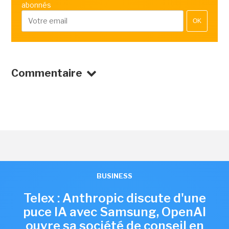
abonnés
OK
Commentaire
BUSINESS
Telex : Anthropic discute d'une
puce IA avec Samsung, OpenAI
ouvre sa société de conseil en