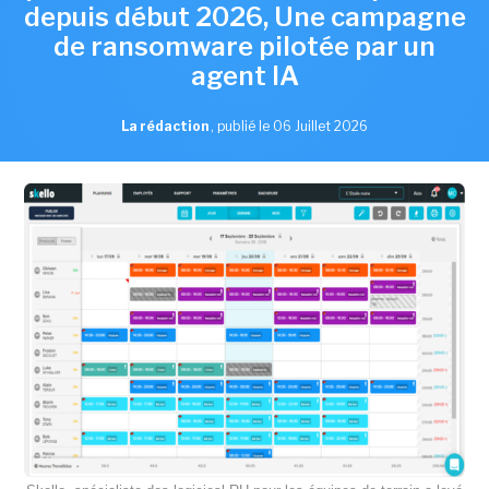
depuis début 2026, Une campagne
de ransomware pilotée par un
agent IA
La rédaction
,
publié le 06 Juillet 2026