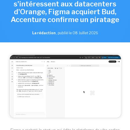
s'intéressent aux datacenters
d'Orange, Figma acquiert Bud,
Accenture confirme un piratage
La rédaction
,
publié le 08 Juillet 2026