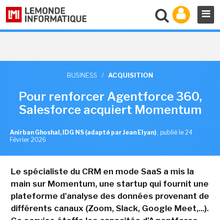
BUSINESS
/
ACQUISITION
Pour renforcer Agentforce 360,
Salesforce acquiert Momentum
Anirban Ghoshal, IDG NS (adapté par Jean Elyan)
,
publié le 24
Février 2026
Le spécialiste du CRM en mode SaaS a mis la
main sur Momentum, une startup qui fournit une
plateforme d'analyse des données provenant de
différents canaux (Zoom, Slack, Google Meet,...).