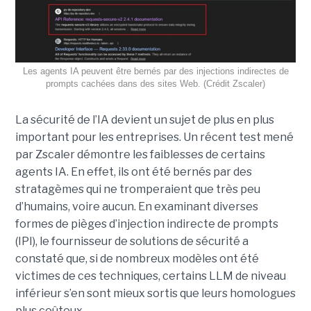
Les agents IA peuvent être bernés par des injections indirectes de
prompts cachées dans des sites Web. (Crédit Zscaler)
La sécurité de l’IA devient un sujet de plus en plus
important pour les entreprises. Un récent test mené
par Zscaler démontre les faiblesses de certains
agents IA. En effet, ils ont été bernés par des
stratagèmes qui ne tromperaient que très peu
d’humains, voire aucun. En examinant diverses
formes de pièges d’injection indirecte de prompts
(IPI), le fournisseur de solutions de sécurité a
constaté que, si de nombreux modèles ont été
victimes de ces techniques, certains LLM de niveau
inférieur s’en sont mieux sortis que leurs homologues
plus coûteux.