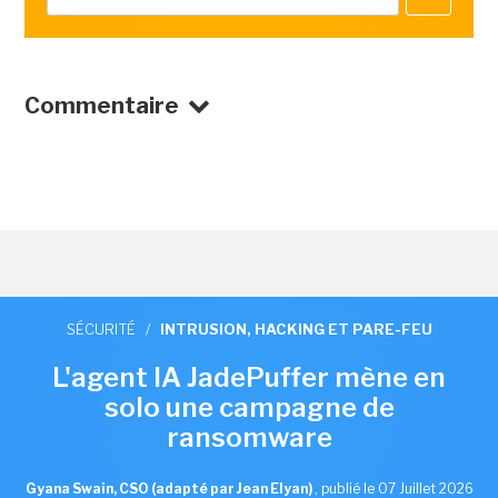
Commentaire
SÉCURITÉ
/
INTRUSION, HACKING ET PARE-FEU
L'agent IA JadePuffer mène en
solo une campagne de
ransomware
Gyana Swain, CSO (adapté par Jean Elyan)
,
publié le 07 Juillet 2026