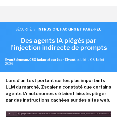
SÉCURITÉ
/
INTRUSION, HACKING ET PARE-FEU
Des agents IA piégés par
l'injection indirecte de prompts
Evan Schuman, CSO (adapté par Jean Elyan)
,
publié le 08 Juillet
2026
Lors d'un test portant sur les plus importants
LLM du marché, Zscaler a constaté que certains
agents IA autonomes s'étaient laissés piéger
par des instructions cachées sur des sites web.