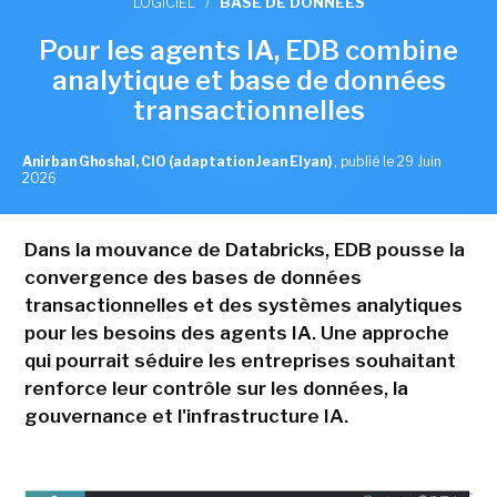
LOGICIEL
/
BASE DE DONNÉES
Pour les agents IA, EDB combine
analytique et base de données
transactionnelles
Anirban Ghoshal, CIO (adaptation Jean Elyan)
,
publié le 29 Juin
2026
Dans la mouvance de Databricks, EDB pousse la
convergence des bases de données
transactionnelles et des systèmes analytiques
pour les besoins des agents IA. Une approche
qui pourrait séduire les entreprises souhaitant
renforce leur contrôle sur les données, la
gouvernance et l'infrastructure IA.