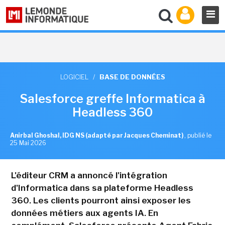
LOGICIEL
/
BASE DE DONNÉES
Salesforce greffe Informatica à
Headless 360
Anirbal Ghoshal, IDG NS (adapté par Jacques Cheminat)
,
publié le
25 Mai 2026
L'éditeur CRM a annoncé l'intégration
d'Informatica dans sa plateforme Headless
360. Les clients pourront ainsi exposer les
données métiers aux agents IA. En