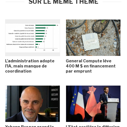
SUR LE MÊME THÈME
L'administration adopte
General Compute lève
l'IA, mais manque de
400 M $ en financement
coordination
par emprunt
Yohann Burgan prend la
L'Etat accélère la diffusion