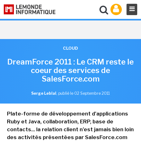
CLOUD
DreamForce 2011 : Le CRM reste le
coeur des services de
SalesForce.com
Serge Leblal
,
publié le 02 Septembre 2011
Plate-forme de développement d'applications
Ruby et Java, collaboration, ERP, base de
contacts... la relation client n'est jamais bien loin
des activités présentées par SalesForce.com