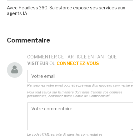
Avec Headless 360, Salesforce expose ses services aux
agents IA
Commentaire
COMMENTER CET ARTICLE EN TANT QUE
VISITEUR
OU
CONNECTEZ-VOUS
Renseignez votre email pour être prévenu d'un nouveau commentaire
Pour tout savoir sur la manière dont nous traitons vos données
personnelles, consultez notre
Charte de Confidentialité.
Le code HTML est interdit dans les commentaires