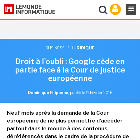
BUSINESS
/
JURIDIQUE
Droit à l'oubli : Google cède en
partie face à la Cour de justice
européenne
Dominique Filippone
,
publié le 11 Février 2016
Neuf mois après la demande de la Cour
européenne de ne plus permettre d'accéder
partout dans le monde à des contenus
déréférencés dans le cadre de la procédure de