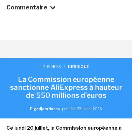
Commentaire
BUSINESS
/
JURIDIQUE
La Commission européenne
sanctionne AliExpress à hauteur
de 550 millions d'euros
Elgodjam Hanna
,
publié le 22 Juillet 2026
Ce lundi 20 juillet, la Commission européenne a