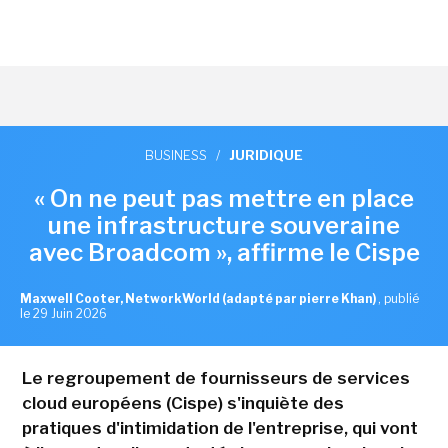
BUSINESS
/
JURIDIQUE
« On ne peut pas mettre en place
une infrastructure souveraine
avec Broadcom », affirme le Cispe
Maxwell Cooter, NetworkWorld (adapté par pierre Khan)
,
publié
le 29 Juin 2026
Le regroupement de fournisseurs de services
cloud européens (Cispe) s'inquiète des
pratiques d'intimidation de l'entreprise, qui vont