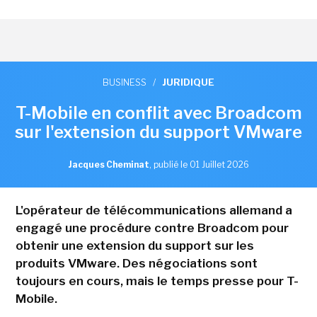
BUSINESS
/
JURIDIQUE
T-Mobile en conflit avec Broadcom
sur l'extension du support VMware
Jacques Cheminat
,
publié le 01 Juillet 2026
L'opérateur de télécommunications allemand a
engagé une procédure contre Broadcom pour
obtenir une extension du support sur les
produits VMware. Des négociations sont
toujours en cours, mais le temps presse pour T-
Mobile.