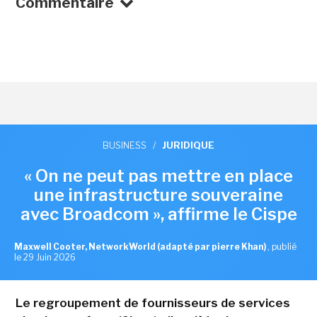
Commentaire
BUSINESS
/
JURIDIQUE
« On ne peut pas mettre en place
une infrastructure souveraine
avec Broadcom », affirme le Cispe
Maxwell Cooter, NetworkWorld (adapté par pierre Khan)
,
publié
le 29 Juin 2026
Le regroupement de fournisseurs de services