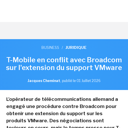
BUSINESS
/
JURIDIQUE
T-Mobile en conflit avec Broadcom
sur l'extension du support VMware
Jacques Cheminat
,
publié le 01 Juillet 2026
L'opérateur de télécommunications allemand a
engagé une procédure contre Broadcom pour
obtenir une extension du support sur les
produits VMware. Des négociations sont
toujours en cours, mais le temps presse pour T-