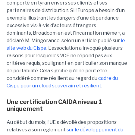
comporté en tyran envers ses clients et ses
partenaires de distribution. Si l’Europe a besoin d’un
exemple illustrant les dangers d’une dépendance
excessive vis-à-vis d’acteurs étrangers
dominants, Broadcom en est l’incarnation même », a
déclaré M. Mingorance, selon un article publié sur
le
site web du C
ispe
.
L'association a invoqué plusieurs
raisons pour lesquelles VCF ne répond pas aux
critères requis, soulignant en particulier son manque
de portabilité. Cela signifie qu’il ne peut être
considéré comme résilient au regard du
cadre du
C
ispe
pour un cloud souverain et résilient
.
Une certification CAIDA niveau 1
uniquement
Au début du mois, l’UE a dévoilé des propositions
relatives à son règlement
sur le développement du