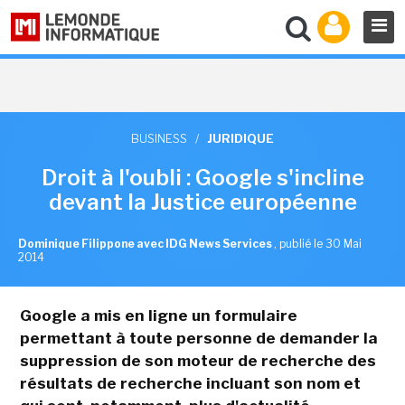
BUSINESS
/
JURIDIQUE
Droit à l'oubli : Google s'incline
devant la Justice européenne
Dominique Filippone avec IDG News Services
,
publié le 30 Mai
2014
Google a mis en ligne un formulaire
permettant à toute personne de demander la
suppression de son moteur de recherche des
résultats de recherche incluant son nom et