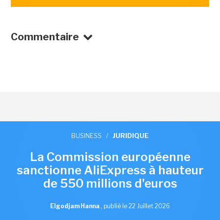
Commentaire
BUSINESS
/
JURIDIQUE
La Commission européenne
sanctionne AliExpress à hauteur
de 550 millions d'euros
Elgodjam Hanna
,
publié le 22 Juillet 2026