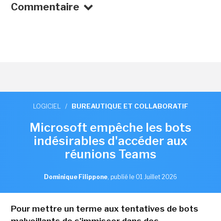
Commentaire
LOGICIEL
/
BUREAUTIQUE ET COLLABORATIF
Microsoft empêche les bots
indésirables d'accéder aux
réunions Teams
Dominique Filippone
,
publié le 01 Juillet 2026
Pour mettre un terme aux tentatives de bots
malveillants de s'immiscer dans des