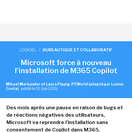
LOGICIEL
/
BUREAUTIQUE ET COLLABORATIF
Microsoft force à nouveau
l'installation de M365 Copilot
Mikael Markander et Laura Pippig, PCWorld (adapté par Louise
Costa)
,
publié le 10 Juin 2026
Des mois après une pause en raison de bugs et
de réactions négatives des utilisateurs,
Microsoft va reprendre l'installation sans
consentement de Copilot dans M365.