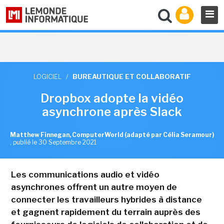
LOGICIEL
/
BUREAUTIQUE ET COLLABORATIF
Dropbox adopte la vidéo
asynchrone après Slack
Matthew Finnegan, ComputerWorld (adapté par Célia Seramour)
,
publié le 30 Septembre 2021
Les communications audio et vidéo
asynchrones offrent un autre moyen de
connecter les travailleurs hybrides à distance
et gagnent rapidement du terrain auprès des