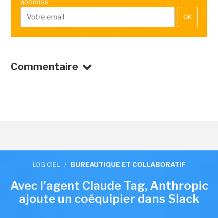
abonnés
OK
Commentaire
LOGICIEL
/
BUREAUTIQUE ET COLLABORATIF
Avec l'agent Claude Tag, Anthropic
ajoute un coéquipier dans Slack