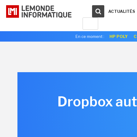
ACTUALITÉS
En ce moment :
HP POLY
C
Dropbox aut