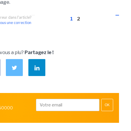
mage.
reur dans l'article?
1
2
ous une correction
 vous a plu?
Partagez le !
OK
 50000