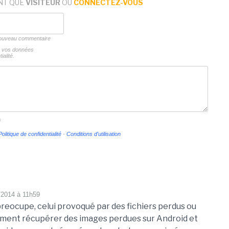
NT QUE
VISITEUR
OU
CONNECTEZ-VOUS
 nouveau commentaire
ns vos données
ialité.
s
Politique de confidentialité
-
Conditions d'utilisation
/2014 à 11h59
 preocupe, celui provoqué par des fichiers perdus ou
ent récupérer des images perdues sur Android et