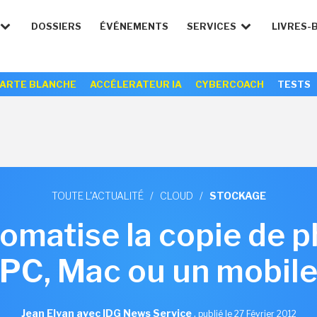
DOSSIERS
ÉVÉNEMENTS
SERVICES
LIVRES-
ARTE BLANCHE
ACCÉLERATEUR IA
CYBERCOACH
TESTS
TOUTE L'ACTUALITÉ
/
CLOUD
/
STOCKAGE
omatise la copie de p
PC, Mac ou un mobil
Jean Elyan avec IDG News Service
,
publié le 27 Février 2012