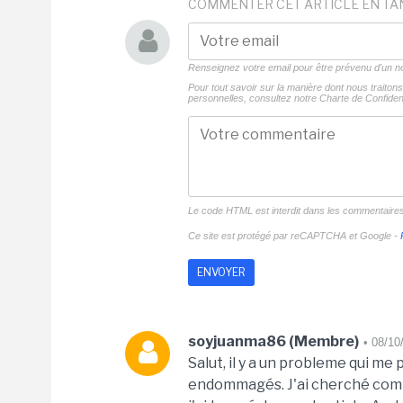
COMMENTER CET ARTICLE EN TA
Renseignez votre email pour être prévenu d'un
Pour tout savoir sur la manière dont nous traito
personnelles, consultez notre
Charte de Confident
Le code HTML est interdit dans les commentaire
Ce site est protégé par reCAPTCHA et Google -
soyjuanma86 (Membre)
• 08/10
Salut, il y a un probleme qui me
endommagés. J'ai cherché comm