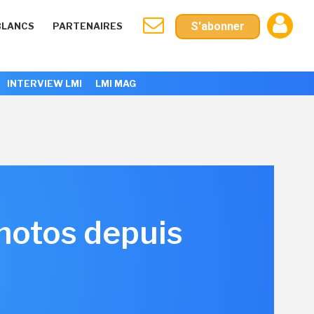
S'abonner
BLANCS
PARTENAIRES
INTERVIEW LMI
LMI MAG
hotos depuis
e