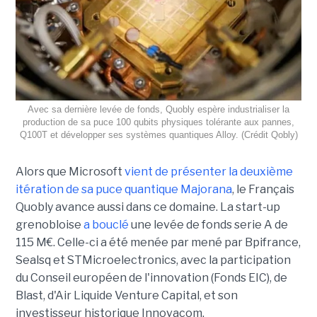
Avec sa dernière levée de fonds, Quobly espère industrialiser la
production de sa puce 100 qubits physiques tolérante aux pannes,
Q100T et développer ses systèmes quantiques Alloy. (Crédit Qobly)
Alors que Microsoft
vient de présenter la deuxième
itération de sa puce quantique Majorana
, le Français
Quobly avance aussi dans ce domaine. La start-up
grenobloise
a bouclé
une levée de fonds serie A de
115 M€. Celle-ci a été menée par mené par Bpifrance,
Sealsq et STMicroelectronics, avec la participation
du Conseil européen de l'innovation (Fonds EIC), de
Blast, d'Air Liquide Venture Capital, et son
investisseur historique Innovacom.