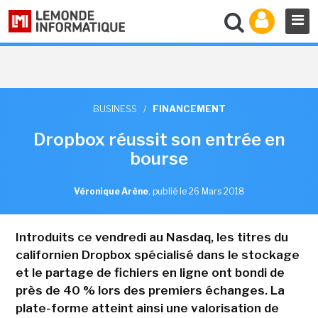
BUSINESS
/
FINANCEMENT
Dropbox réussit son entrée en
bourse
Véronique Arène
,
publié le 26 Mars 2018
Introduits ce vendredi au Nasdaq, les titres du
californien Dropbox spécialisé dans le stockage
et le partage de fichiers en ligne ont bondi de
près de 40 % lors des premiers échanges. La
plate-forme atteint ainsi une valorisation de