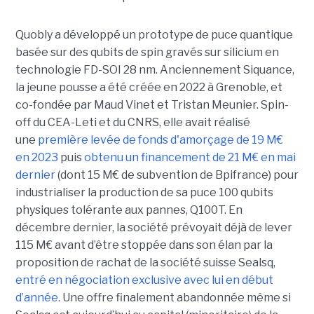
Quobly a développé un prototype de puce quantique
basée sur des qubits de spin gravés sur silicium en
technologie FD-SOI 28 nm. Anciennement Siquance,
la jeune pousse a été créée en 2022 à Grenoble, et
co-fondée par Maud Vinet et Tristan Meunier. Spin-
off du CEA-Leti et du CNRS, elle avait réalisé
une
première levée de fonds d'amorçage de 19 M€
en 2023
puis
obtenu un financement de 21 M€ en mai
dernier
(dont 15 M€ de subvention de Bpifrance) pour
industrialiser la production de sa puce 100 qubits
physiques tolérante aux pannes, Q100T. En
décembre dernier, la société prévoyait déjà de lever
115 M€ avant d’être stoppée dans son élan par la
proposition de rachat de la société suisse Sealsq,
entré en négociation exclusive avec lui en début
d’année
. Une offre finalement abandonnée même si