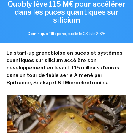
Quobly lève 115 M€ pour accélérer
dans les puces quantiques sur
silicium
Dominique Filippone
,
publié le 03 Juin 2026
La start-up grenobloise en puces et systèmes
quantiques sur silicium accélère son
développement en levant 115 millions d'euros
dans un tour de table serie A mené par
Bpifrance, Sealsq et STMicroelectronics.