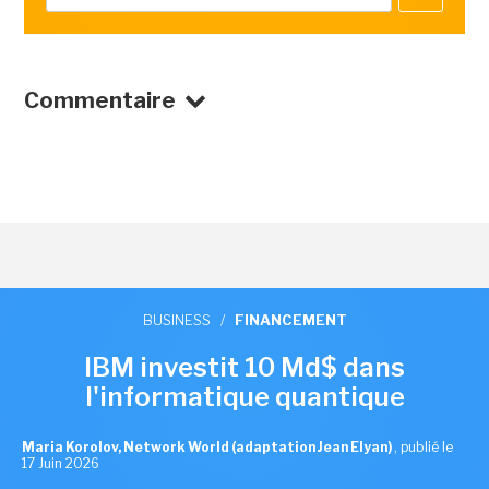
Commentaire
BUSINESS
/
FINANCEMENT
IBM investit 10 Md$ dans
l'informatique quantique
Maria Korolov, Network World (adaptation Jean Elyan)
,
publié le
17 Juin 2026