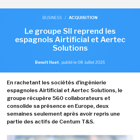
BUSINESS
/
ACQUISITION
Le groupe SII reprend les
espagnols Airtificial et Aertec
Solutions
Benoît Huet
,
publié le 08 Juillet 2026
En rachetant les sociétés d'ingénierie
espagnoles Airtificial et Aertec Solutions, le
groupe récupère 560 collaborateurs et
consolide sa présence en Europe, deux
semaines seulement après avoir repris une
partie des actifs de Centum T&S.