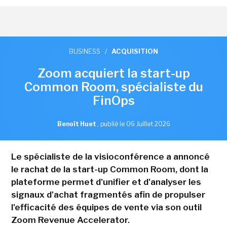
BUSINESS
/
ACQUISITION
Zoom acquiert la start-up
Common Room, spécialiste du
FinOps
Benoît Huet
,
publié le 06 Juillet 2026
Le spécialiste de la visioconférence a annoncé
le rachat de la start-up Common Room, dont la
plateforme permet d'unifier et d'analyser les
signaux d'achat fragmentés afin de propulser
l'efficacité des équipes de vente via son outil
Zoom Revenue Accelerator.