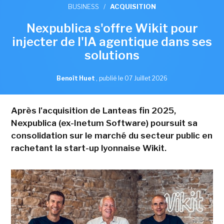
BUSINESS
/
ACQUISITION
Nexpublica s'offre Wikit pour
injecter de l'IA agentique dans ses
solutions
Benoît Huet
,
publié le 07 Juillet 2026
Après l'acquisition de Lanteas fin 2025,
Nexpublica (ex-Inetum Software) poursuit sa
consolidation sur le marché du secteur public en
rachetant la start-up lyonnaise Wikit.