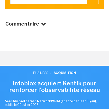
Commentaire
BUSINESS
/
ACQUISITION
Infoblox acquiert Kentik pour
renforcer l'observabilité réseau
Sean Michael Kerner, NetworkWorld (adapté par Jean Elyan)
,
publié le 09 Juillet 2026