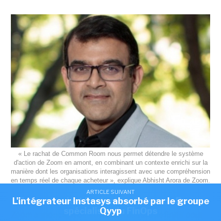
« Le rachat de Common Room nous permet détendre le système
d'action de Zoom en amont, en combinant un contexte enrichi sur la
manière dont les organisations interagissent avec une compréhension
en temps réel de chaque acheteur », explique Abhisht Arora de Zoom.
(Crédit Zoom)
ARTICLE SUIVANT
ARTICLE SUIVANT
L'intégrateur Instasys absorbé par le groupe
Zoom acquiert la start-up Common Room,
spécialiste du FinOps
Qyyp
Zoom annonce avoir conclu un accord définitif pour