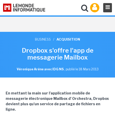
BUSINESS
/
ACQUISITION
Dropbox s'offre l'app de
messagerie Mailbox
Véronique Arène avec IDG NS
,
publié le 18 Mars 2013
En mettant la main sur l'application mobile de
messagerie électronique Mailbox d' Orchestra, Dropbox
devient plus qu'un service de partage de fichiers en
ligne.