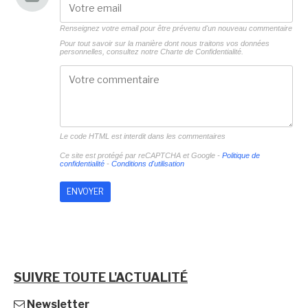
Renseignez votre email pour être prévenu d'un nouveau commentaire
Pour tout savoir sur la manière dont nous traitons vos données
personnelles, consultez notre
Charte de Confidentialité.
Le code HTML est interdit dans les commentaires
Ce site est protégé par reCAPTCHA et Google -
Politique de
confidentialité
-
Conditions d'utilisation
SUIVRE TOUTE L'ACTUALITÉ
Newsletter