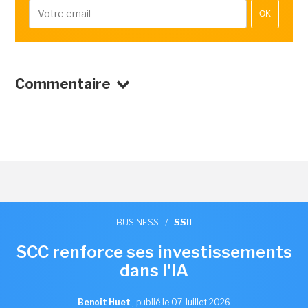
OK
Commentaire
BUSINESS
/
SSII
SCC renforce ses investissements
dans l'IA
Benoît Huet
,
publié le 07 Juillet 2026