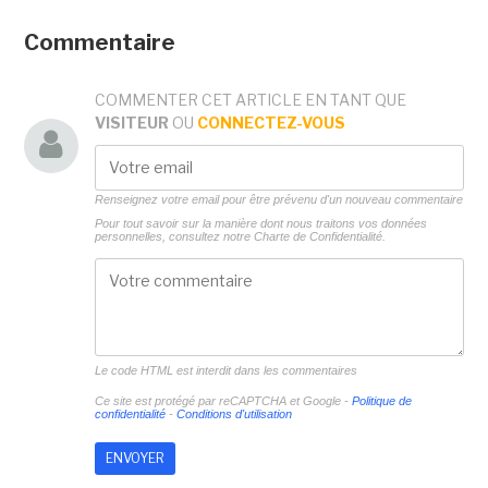
Commentaire
COMMENTER CET ARTICLE EN TANT QUE
VISITEUR
OU
CONNECTEZ-VOUS
Renseignez votre email pour être prévenu d'un nouveau commentaire
Pour tout savoir sur la manière dont nous traitons vos données
personnelles, consultez notre
Charte de Confidentialité.
Le code HTML est interdit dans les commentaires
Ce site est protégé par reCAPTCHA et Google -
Politique de
confidentialité
-
Conditions d'utilisation