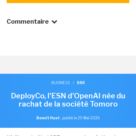
Commentaire
BUSINESS
/
SSII
DeployCo, l'ESN d'OpenAI née du
rachat de la société Tomoro
Benoît Huet
,
publié le 20 Mai 2026