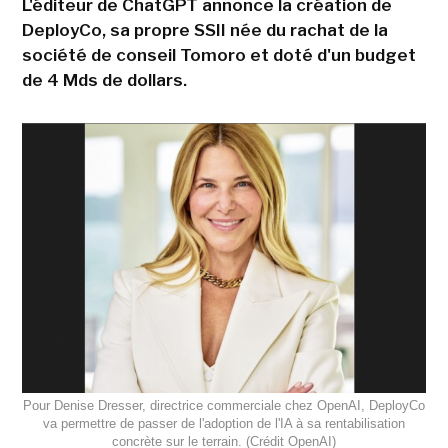
L'éditeur de ChatGPT annonce la création de
DeployCo, sa propre SSII née du rachat de la
société de conseil Tomoro et doté d'un budget
de 4 Mds de dollars.
Pour Denise Dresser, directrice commerciale chez OpenAI, DeployCo
va permettre de passer de l'adoption de l'IA à sa rentabilisation
concrète sur le terrain. (Crédit OpenAI)