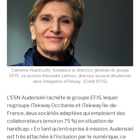
Catherine Huard-Lefin, fondatrice et directrice générale du groupe
EFIS, va assister Alexandre Lafosse, directeur associé dAudensiel
dans lintégration diTekway. (Crédit EFIS)
L'ESN Audensiel rachète le groupe EFIS, lequel
regroupe iTekway Occitanie et iTekway Île-de-
France, deux sociétés adaptées qui emploient des
collaborateurs (environ 75 %) en situation de
handicap. « En tant qu'entreprise à mission, Audensiel
est très attachée à l'inclusion par le numérique, ce