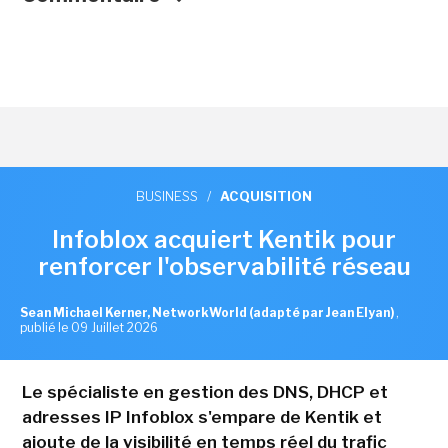
BUSINESS
/
ACQUISITION
Infoblox acquiert Kentik pour
renforcer l'observabilité réseau
Sean Michael Kerner, NetworkWorld (adapté par Jean Elyan)
,
publié le 09 Juillet 2026
Le spécialiste en gestion des DNS, DHCP et
adresses IP Infoblox s'empare de Kentik et
ajoute de la visibilité en temps réel du trafic