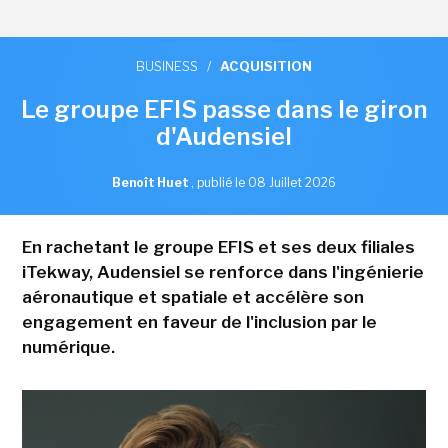
BUSINESS
/
ACQUISITION
Le groupe EFIS passe dans le giron
d'Audensiel
Benoît Huet
,
publié le 08 Juillet 2026
En rachetant le groupe EFIS et ses deux filiales
iTekway, Audensiel se renforce dans l'ingénierie
aéronautique et spatiale et accélère son
engagement en faveur de l'inclusion par le
numérique.