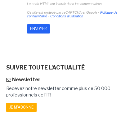
Le code HTML est interdit dans les commentaires
Ce site est protégé par reCAPTCHA et Google -
Politique de
confidentialité
-
Conditions d'utilisation
SUIVRE TOUTE L'ACTUALITÉ
Newsletter
Recevez notre newsletter comme plus de 50 000
professionnels de l'IT!
JE M'ABONNE