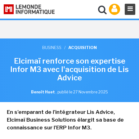
BUSINESS
/
ACQUISITION
Elcimaï renforce son expertise
Infor M3 avec l'acquisition de Lis
Advice
Benoît Huet
,
publié le 27 Novembre 2025
En s'emparant de l'intégrateur Lis Advice,
Elcimaï Business Solutions élargit sa base de
connaissance sur l'ERP Infor M3.