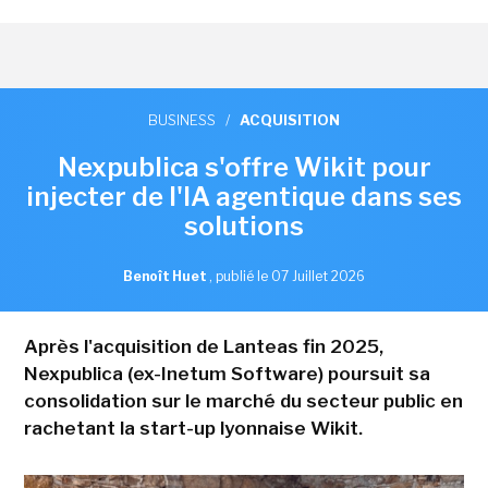
BUSINESS
/
ACQUISITION
Nexpublica s'offre Wikit pour
injecter de l'IA agentique dans ses
solutions
Benoît Huet
,
publié le 07 Juillet 2026
Après l'acquisition de Lanteas fin 2025,
Nexpublica (ex-Inetum Software) poursuit sa
consolidation sur le marché du secteur public en
rachetant la start-up lyonnaise Wikit.