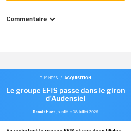
Commentaire
BUSINESS
/
ACQUISITION
Le groupe EFIS passe dans le giron
d'Audensiel
Benoît Huet
,
publié le 08 Juillet 2026
En rachetant le groupe EFIS et ses deux filiales