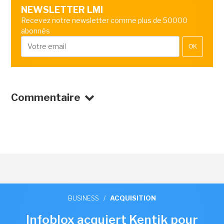
NEWSLETTER LMI
Recevez notre newsletter comme plus de 50000
abonnés
OK
Commentaire
BUSINESS
/
ACQUISITION
Infoblox acquiert Kentik pour