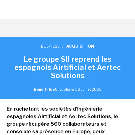
BUSINESS
/
ACQUISITION
Le groupe SII reprend les
espagnols Airtificial et Aertec
Solutions
Benoît Huet
,
publié le 08 Juillet 2026
En rachetant les sociétés d'ingénierie
espagnoles Airtificial et Aertec Solutions, le
groupe récupère 560 collaborateurs et
consolide sa présence en Europe, deux