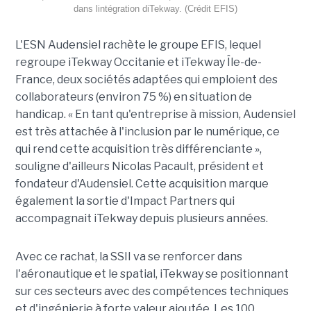
dans lintégration diTekway. (Crédit EFIS)
L'ESN Audensiel rachète le groupe EFIS, lequel
regroupe iTekway Occitanie et iTekway Île-de-
France, deux sociétés adaptées qui emploient des
collaborateurs (environ 75 %) en situation de
handicap. « En tant qu'entreprise à mission, Audensiel
est très attachée à l'inclusion par le numérique, ce
qui rend cette acquisition très différenciante »,
souligne d'ailleurs Nicolas Pacault, président et
fondateur d'Audensiel. Cette acquisition marque
également la sortie d'Impact Partners qui
accompagnait iTekway depuis plusieurs années.
Avec ce rachat, la SSII va se renforcer dans
l'aéronautique et le spatial, iTekway se positionnant
sur ces secteurs avec des compétences techniques
et d'ingénierie à forte valeur ajoutée. Les 100