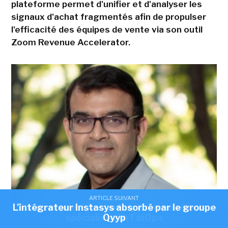
plateforme permet d'unifier et d'analyser les
signaux d'achat fragmentés afin de propulser
l'efficacité des équipes de vente via son outil
Zoom Revenue Accelerator.
ARTICLE SUIVANT
ARTICLE SUIVANT
L'intégrateur Instasys absorbé par le groupe
Zoom acquiert la start-up Common Room,
« Le rachat de Common Room nous permet détendre le système
spécialiste du FinOps
Qyyp
d'action de Zoom en amont, en combinant un contexte enrichi sur la
manière dont les organisations interagissent avec une compréhension