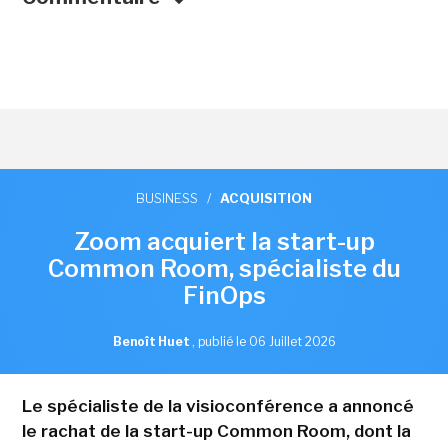
BUSINESS
/
ACQUISITION
Zoom acquiert la start-up
Common Room, spécialiste du
FinOps
Benoît Huet
,
publié le 06 Juillet 2026
Le spécialiste de la visioconférence a annoncé
le rachat de la start-up Common Room, dont la