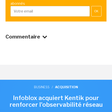
abonnés
OK
Commentaire
BUSINESS
/
ACQUISITION
Infoblox acquiert Kentik pour
renforcer l'observabilité réseau