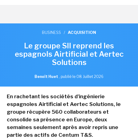
BUSINESS
/
ACQUISITION
Le groupe SII reprend les
espagnols Airtificial et Aertec
Solutions
Benoît Huet
,
publié le 08 Juillet 2026
En rachetant les sociétés d'ingénierie
espagnoles Airtificial et Aertec Solutions, le
groupe récupère 560 collaborateurs et
consolide sa présence en Europe, deux
semaines seulement après avoir repris une
partie des actifs de Centum T&S.