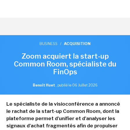
BUSINESS
/
ACQUISITION
Zoom acquiert la start-up
Common Room, spécialiste du
FinOps
Benoît Huet
,
publié le 06 Juillet 2026
Le spécialiste de la visioconférence a annoncé
le rachat de la start-up Common Room, dont la
plateforme permet d'unifier et d'analyser les
signaux d'achat fragmentés afin de propulser