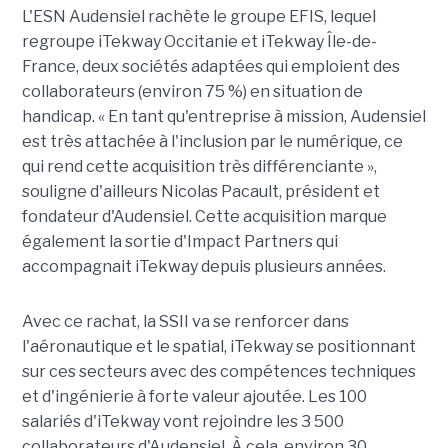
L'ESN Audensiel rachète le groupe EFIS, lequel
regroupe iTekway Occitanie et iTekway Île-de-
France, deux sociétés adaptées qui emploient des
collaborateurs (environ 75 %) en situation de
handicap. « En tant qu'entreprise à mission, Audensiel
est très attachée à l'inclusion par le numérique, ce
qui rend cette acquisition très différenciante »,
souligne d'ailleurs Nicolas Pacault, président et
fondateur d'Audensiel. Cette acquisition marque
également la sortie d'Impact Partners qui
accompagnait iTekway depuis plusieurs années.
Avec ce rachat, la SSII va se renforcer dans
l'aéronautique et le spatial, iTekway se positionnant
sur ces secteurs avec des compétences techniques
et d'ingénierie à forte valeur ajoutée. Les 100
salariés d'iTekway vont rejoindre les 3 500
collaborateurs d'Audensiel. À cela, environ 30