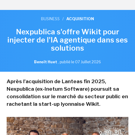
BUSINESS
/
ACQUISITION
Nexpublica s'offre Wikit pour
injecter de l'IA agentique dans ses
solutions
Benoît Huet
,
publié le 07 Juillet 2026
Après l'acquisition de Lanteas fin 2025,
Nexpublica (ex-Inetum Software) poursuit sa
consolidation sur le marché du secteur public en
rachetant la start-up lyonnaise Wikit.