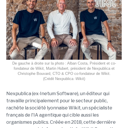
De gauche à droite sur la photo : Alban Costa, Président et co-
fondateur de Wikit, Martin Hubert, président de Nexpublica et
Christophe Bouvard, CTO & CPO co-fondateur de Wikit.
(Crédit Nexpublica -Wikit)
Nexpublica (ex-Inetum Software), un éditeur qui
travaille principalement pour le secteur public,
rachète la société lyonnaise Wikit, un spécialiste
français de l'IA agentique qui cible aussi les
organismes publics. Créée en 2018, cette dernière