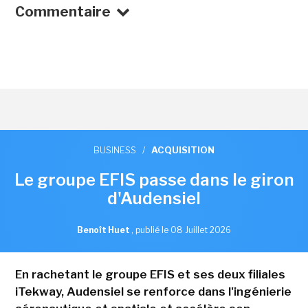
Commentaire
BUSINESS
/
ACQUISITION
Le groupe EFIS passe dans le giron
d'Audensiel
Benoît Huet
,
publié le 08 Juillet 2026
En rachetant le groupe EFIS et ses deux filiales
iTekway, Audensiel se renforce dans l'ingénierie