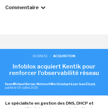
Commentaire
BUSINESS
/
ACQUISITION
Infoblox acquiert Kentik pour
renforcer l'observabilité réseau
Sean Michael Kerner, NetworkWorld (adapté par Jean Elyan)
,
publié le 09 Juillet 2026
Le spécialiste en gestion des DNS, DHCP et