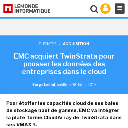
BUSINESS
/
ACQUISITION
EMC acquiert TwinStrata pour
pousser les données des
entreprises dans le cloud
Serge Leblal
,
publié le 08 Juillet 2014
Pour étoffer les capacités cloud de ses baies
de stockage haut de gamme, EMC va intégrer
la plate-forme CloudArray de TwinStrata dans
ses VMAX 3.