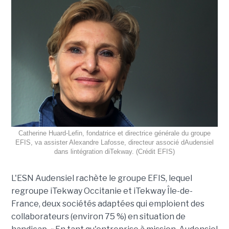
Catherine Huard-Lefin, fondatrice et directrice générale du groupe
EFIS, va assister Alexandre Lafosse, directeur associé dAudensiel
dans lintégration diTekway. (Crédit EFIS)
L'ESN Audensiel rachète le groupe EFIS, lequel
regroupe iTekway Occitanie et iTekway Île-de-
France, deux sociétés adaptées qui emploient des
collaborateurs (environ 75 %) en situation de