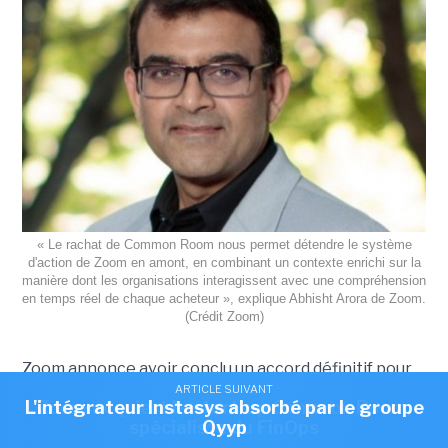
« Le rachat de Common Room nous permet détendre le système
d'action de Zoom en amont, en combinant un contexte enrichi sur la
manière dont les organisations interagissent avec une compréhension
en temps réel de chaque acheteur », explique Abhisht Arora de Zoom.
(Crédit Zoom)
Zoom annonce avoir conclu un accord définitif pour
ARTICLE SUIVANT
ARTICLE SUIVANT
acquérir Common Room qui édite une solution,
L'intégrateur Instasys absorbé par le groupe
Zoom acquiert la start-up Common Room,
boostée à l’IA, permettant d'analyser et de
spécialiste du FinOps
Qyyp
centraliser tous les signaux d'achat éparpillés d'un