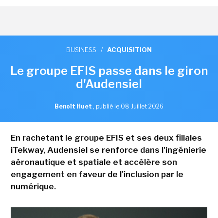
BUSINESS
/
ACQUISITION
Le groupe EFIS passe dans le giron
d'Audensiel
Benoît Huet
,
publié le 08 Juillet 2026
En rachetant le groupe EFIS et ses deux filiales
iTekway, Audensiel se renforce dans l'ingénierie
aéronautique et spatiale et accélère son
engagement en faveur de l'inclusion par le
numérique.