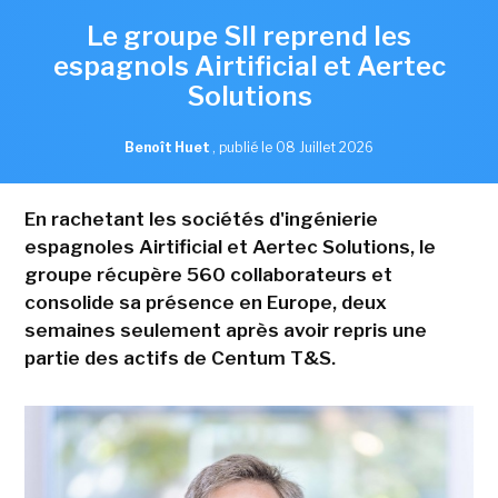
Le groupe SII reprend les
espagnols Airtificial et Aertec
Solutions
Benoît Huet
,
publié le 08 Juillet 2026
En rachetant les sociétés d'ingénierie
espagnoles Airtificial et Aertec Solutions, le
groupe récupère 560 collaborateurs et
consolide sa présence en Europe, deux
semaines seulement après avoir repris une
partie des actifs de Centum T&S.