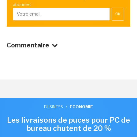
abonnés
OK
Commentaire
BUSINESS
/
ECONOMIE
Les livraisons de puces pour PC de
bureau chutent de 20 %