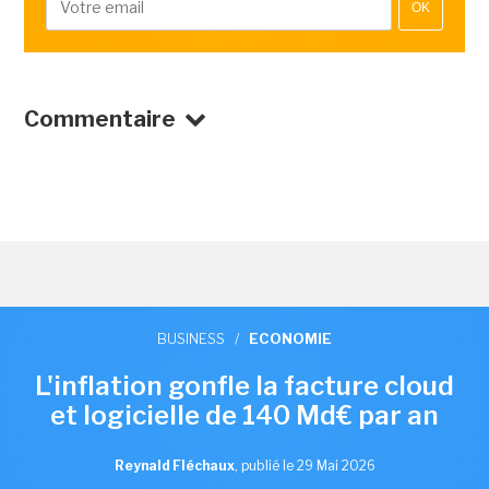
OK
Commentaire
BUSINESS
/
ECONOMIE
L'inflation gonfle la facture cloud
et logicielle de 140 Md€ par an
Reynald Fléchaux
,
publié le 29 Mai 2026