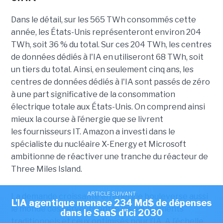
Dans le détail, sur les 565 TWh consommés cette
année, les États-Unis représenteront environ 204
TWh, soit 36 ​​% du total. Sur ces 204 TWh, les centres
de données dédiés à l'IA en utiliseront 68 TWh, soit
un tiers du total. Ainsi, en seulement cinq ans, les
centres de données dédiés à l'IA sont passés de zéro
à une part significative de la consommation
électrique totale aux États-Unis. On comprend ainsi
mieux la course à l’énergie que se livrent
les fournisseurs IT. Amazon a investi dans le
spécialiste du nucléaire X-Energy et Microsoft
ambitionne de réactiver une tranche du réacteur de
Three Miles Island.
ARTICLE SUIVANT
La demande croissante en énergie bouleverse aussi
L'IA agentique menace 234 Md$ de dépenses
le monde des serveurs entre les équipements
dans le SaaS d'ici 2030
traditionnels et ceux optimisés pour l’IA. A l’échelle