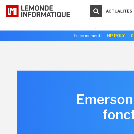
ACTUALITÉS
En ce moment :
HP POLY
C
Emerson 
fonct