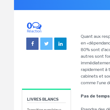
0
Réaction
Quant aux resp
en «dépendance
80% sont d'acc
autres sont fo
immédiatement
rapidement à t
cabinets et soc
comme l'une de
Pas de temps 
LIVRES BLANCS
Prendre des d
Transition numérique