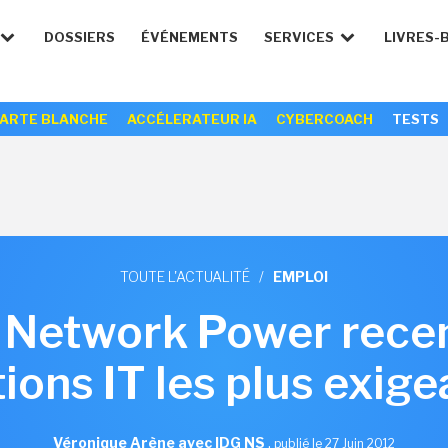
DOSSIERS
ÉVÉNEMENTS
SERVICES
LIVRES-
ARTE BLANCHE
ACCÉLERATEUR IA
CYBERCOACH
TESTS
TOUTE L'ACTUALITÉ
/
EMPLOI
Network Power recen
ions IT les plus exig
Véronique Arène avec IDG NS
,
publié le 27 Juin 2012