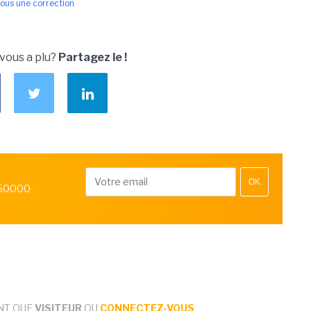
ous une correction
 vous a plu?
Partagez le !
OK
 50000
NT QUE
VISITEUR
OU
CONNECTEZ-VOUS