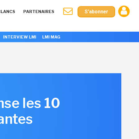
S'abonner
BLANCS
PARTENAIRES
INTERVIEW LMI
LMI MAG
se les 10
eantes