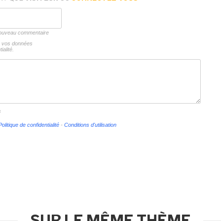
 nouveau commentaire
ns vos données
ialité.
s
Politique de confidentialité
-
Conditions d'utilisation
SUR LE MÊME THÈME